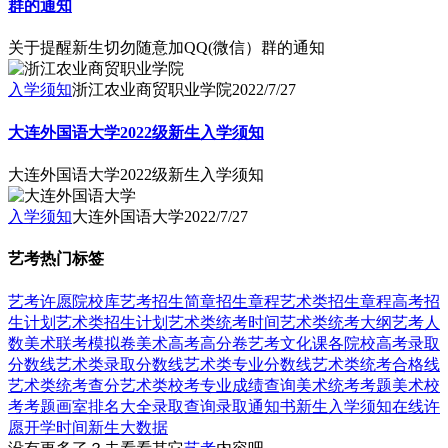
群的通知
关于提醒新生切勿随意加QQ(微信）群的通知
入学须知
浙江农业商贸职业学院
2022/7/27
大连外国语大学2022级新生入学须知
大连外国语大学2022级新生入学须知
入学须知
大连外国语大学
2022/7/27
艺考热门标签
艺考
许愿
院校库
艺考招生简章
招生章程
艺术类招生章程
高考招
生计划
艺术类招生计划
艺术类统考时间
艺术类统考大纲
艺考人
数
美术联考模拟卷
美术高考高分卷
艺考文化课
各院校高考录取
分数线
艺术类录取分数线
艺术类专业分数线
艺术类统考合格线
艺术类统考查分
艺术类校考专业成绩查询
美术统考考题
美术校
考考题
画室排名大全
录取查询
录取通知书
新生入学须知
在线许
愿
开学时间
新生大数据