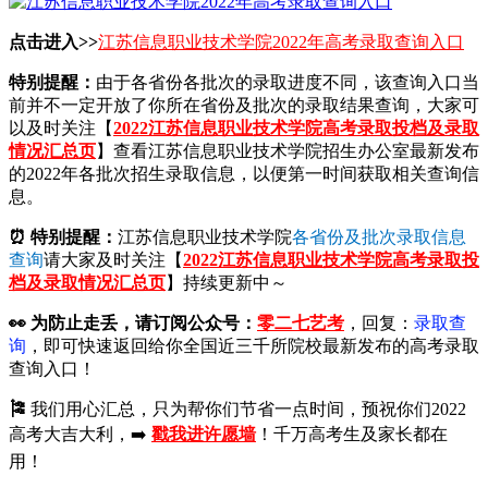
点击进入>>
江苏信息职业技术学院2022年高考录取查询入口
特别提醒：
由于各省份各批次的录取进度不同，该查询入口当
前并不一定开放了你所在省份及批次的录取结果查询，大家可
以及时关注【
2022江苏信息职业技术学院高考录取投档及录取
情况汇总页
】查看江苏信息职业技术学院招生办公室最新发布
的2022年各批次招生录取信息，以便第一时间获取相关查询信
息。
⏰ 特别提醒：
江苏信息职业技术学院
各省份及批次录取信息
查询
请大家及时关注【
2022江苏信息职业技术学院高考录取投
档及录取情况汇总页
】持续更新中～
👀
为防止走丢，请订阅公众号：
零二七艺考
，回复：
录取查
询
，即可快速返回给你全国近三千所院校最新发布的高考录取
查询入口！
🎏
我们用心汇总，只为帮你们节省一点时间，预祝你们2022
高考大吉大利，➡️
戳我进许愿墙
！千万高考生及家长都在
用！