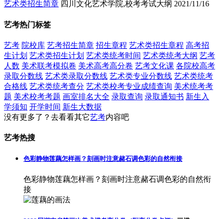
艺术类招生简章
四川文化艺术学院,校考考试大纲
2021/11/16
艺考热门标签
艺考
院校库
艺考招生简章
招生章程
艺术类招生章程
高考招
生计划
艺术类招生计划
艺术类统考时间
艺术类统考大纲
艺考
人数
美术联考模拟卷
美术高考高分卷
艺考文化课
各院校高考
录取分数线
艺术类录取分数线
艺术类专业分数线
艺术类统考
合格线
艺术类统考查分
艺术类校考专业成绩查询
美术统考考
题
美术校考考题
画室排名大全
录取查询
录取通知书
新生入
学须知
开学时间
新生大数据
没有更多了？去看看其它
艺考
内容吧
艺考热搜
色彩静物莲藕怎样画？刻画时注意赭石调色彩的自然衔接
色彩静物莲藕怎样画？刻画时注意赭石调色彩的自然衔
接