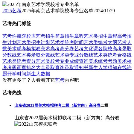
2025艺考
2025年南京艺术学院校考专业名单
2024/11/29
艺考热门标签
艺考
许愿
院校库
艺考招生简章
招生章程
艺术类招生章程
高考招
生计划
艺术类招生计划
艺术类统考时间
艺术类统考大纲
艺考人
数
美术联考模拟卷
美术高考高分卷
艺考文化课
各院校高考录取
分数线
艺术类录取分数线
艺术类专业分数线
艺术类统考合格线
艺术类统考查分
艺术类校考专业成绩查询
美术统考考题
美术校
考考题
画室排名大全
录取查询
录取通知书
新生入学须知
在线许
愿
开学时间
新生大数据
没有更多了？去看看其它
艺考
内容吧
艺考热搜
山东省2022届美术模拟联考二模（新方向）高分卷
二模
山东省2022届美术模拟联考二模（新方向）高分卷