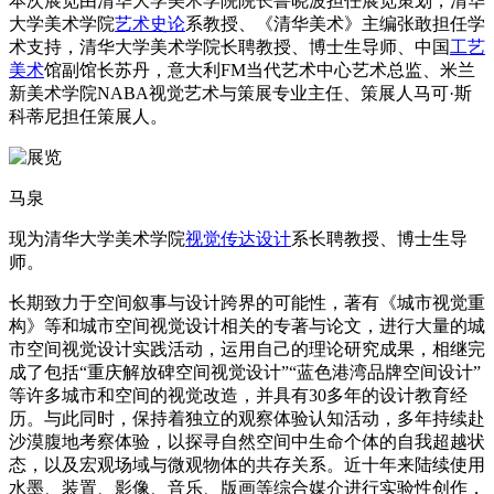
本次展览由清华大学美术学院院长鲁晓波担任展览策划，清华
大学美术学院
艺术史论
系教授、《清华美术》主编张敢担任学
术支持，清华大学美术学院长聘教授、博士生导师、中国
工艺
美术
馆副馆长苏丹，意大利FM当代艺术中心艺术总监、米兰
新美术学院NABA视觉艺术与策展专业主任、策展人马可·斯
科蒂尼担任策展人。
马泉
现为清华大学美术学院
视觉传达设计
系长聘教授、博士生导
师。
长期致力于空间叙事与设计跨界的可能性，著有《城市视觉重
构》等和城市空间视觉设计相关的专著与论文，进行大量的城
市空间视觉设计实践活动，运用自己的理论研究成果，相继完
成了包括“重庆解放碑空间视觉设计”“蓝色港湾品牌空间设计”
等许多城市和空间的视觉改造，并具有30多年的设计教育经
历。与此同时，保持着独立的观察体验认知活动，多年持续赴
沙漠腹地考察体验，以探寻自然空间中生命个体的自我超越状
态，以及宏观场域与微观物体的共存关系。近十年来陆续使用
水墨、装置、影像、音乐、版画等综合媒介进行实验性创作，