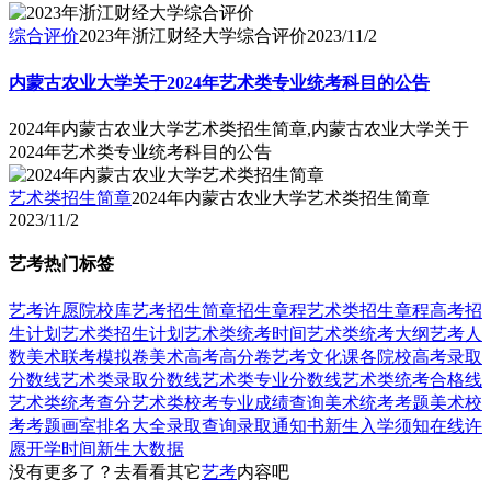
综合评价
2023年浙江财经大学综合评价
2023/11/2
内蒙古农业大学关于2024年艺术类专业统考科目的公告
2024年内蒙古农业大学艺术类招生简章,内蒙古农业大学关于
2024年艺术类专业统考科目的公告
艺术类招生简章
2024年内蒙古农业大学艺术类招生简章
2023/11/2
艺考热门标签
艺考
许愿
院校库
艺考招生简章
招生章程
艺术类招生章程
高考招
生计划
艺术类招生计划
艺术类统考时间
艺术类统考大纲
艺考人
数
美术联考模拟卷
美术高考高分卷
艺考文化课
各院校高考录取
分数线
艺术类录取分数线
艺术类专业分数线
艺术类统考合格线
艺术类统考查分
艺术类校考专业成绩查询
美术统考考题
美术校
考考题
画室排名大全
录取查询
录取通知书
新生入学须知
在线许
愿
开学时间
新生大数据
没有更多了？去看看其它
艺考
内容吧