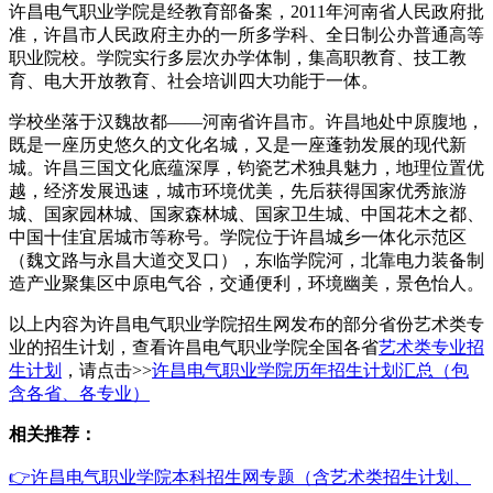
许昌电气职业学院是经教育部备案，2011年河南省人民政府批
准，许昌市人民政府主办的一所多学科、全日制公办普通高等
职业院校。学院实行多层次办学体制，集高职教育、技工教
育、电大开放教育、社会培训四大功能于一体。
学校坐落于汉魏故都——河南省许昌市。许昌地处中原腹地，
既是一座历史悠久的文化名城，又是一座蓬勃发展的现代新
城。许昌三国文化底蕴深厚，钧瓷艺术独具魅力，地理位置优
越，经济发展迅速，城市环境优美，先后获得国家优秀旅游
城、国家园林城、国家森林城、国家卫生城、中国花木之都、
中国十佳宜居城市等称号。学院位于许昌城乡一体化示范区
（魏文路与永昌大道交叉口），东临学院河，北靠电力装备制
造产业聚集区中原电气谷，交通便利，环境幽美，景色怡人。
以上内容为许昌电气职业学院招生网发布的部分省份艺术类专
业的招生计划，查看许昌电气职业学院全国各省
艺术类专业招
生计划
，请点击>>
许昌电气职业学院历年招生计划汇总（包
含各省、各专业）
相关推荐：
👉许昌电气职业学院本科招生网专题（含艺术类招生计划、