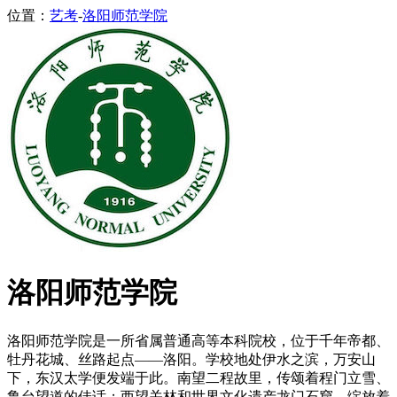
位置：
艺考
-
洛阳师范学院
洛阳师范学院
洛阳师范学院是一所省属普通高等本科院校，位于千年帝都、
牡丹花城、丝路起点——洛阳。学校地处伊水之滨，万安山
下，东汉太学便发端于此。南望二程故里，传颂着程门立雪、
鲁台望道的佳话；西望关林和世界文化遗产龙门石窟，绽放着