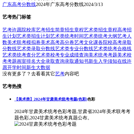
广东高考分数线
2024年广东高考分数线
2024/3/13
艺考热门标签
艺考
许愿
院校库
艺考招生简章
招生章程
艺术类招生章程
高考招
生计划
艺术类招生计划
艺术类统考时间
艺术类统考大纲
艺考人
数
美术联考模拟卷
美术高考高分卷
艺考文化课
各院校高考录取
分数线
艺术类录取分数线
艺术类专业分数线
艺术类统考合格线
艺术类统考查分
艺术类校考专业成绩查询
美术统考考题
美术校
考考题
画室排名大全
录取查询
录取通知书
新生入学须知
在线许
愿
开学时间
新生大数据
没有更多了？去看看其它
艺考
内容吧
艺考热搜
【美术类】2024年甘肃美术统考考题(色彩)
色彩
2024年甘肃美术统考色彩考题,甘肃省2024年美术联考考
题色彩,2024甘肃美术统考真题公布。