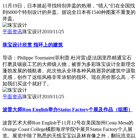
11月19日，日本掀起寻找特别井盖的热潮，“猎人”们在全国找
到6000个特别设计的井盖。据说全日本有1540种图案不重复的
井盖。
平面资讯
珠宝设计
2010/11/25
珠宝设计欣赏 指环上的建筑
导语：Philippe Tournaire(菲利普.杜河雷)是法国里昂精通宝石
打磨及镶嵌工艺的大师级人物，被誉为多彩珠宝设计全新理念
蓬勃发展的领航者。此次他从全球各种风格迥异的建筑中汲取
灵感，创作了这组风格非常浓郁的指环。现在房价那么高，不
如我们买这个就好了。
平面资讯
珠宝设计
2010/11/25
波普大师Ron English举办Status Factory个展及作品（组图）
波普艺术大师Ron English于11月12号在美国加州Costa Mesa的
Orange Coast College橘郡海岸学院中展开Status Factory个人展
览。展览中除了熟悉的天线宝宝以及林肯像之外，翻玩浩克以