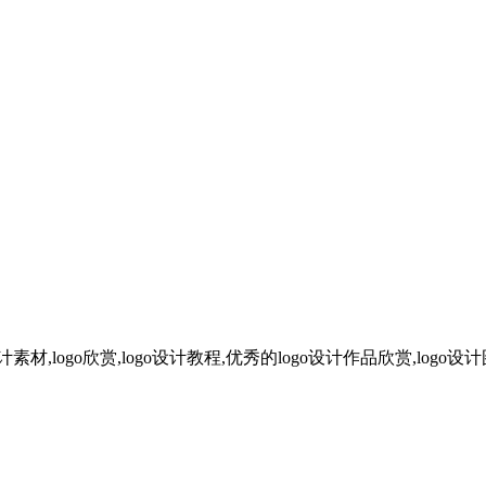
计素材,logo欣赏,logo设计教程,优秀的logo设计作品欣赏,logo