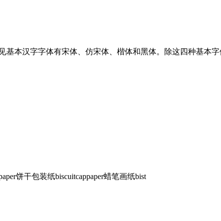
。常见基本汉字字体有宋体、仿宋体、楷体和黑体。除这四种基本
paper饼干包装纸biscuitcappaper蜡笔画纸bist