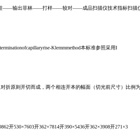
程——输出菲林——打样——较对——成品扫描仪技术指标扫描
ionofcapillaryrise-Klemmmethod本标准参照采用I
按长边对折原则开切而成，两个相连开本的幅面（切光前尺寸）比例为
30×7603开362×7814开390×5436开362×3908开271×3