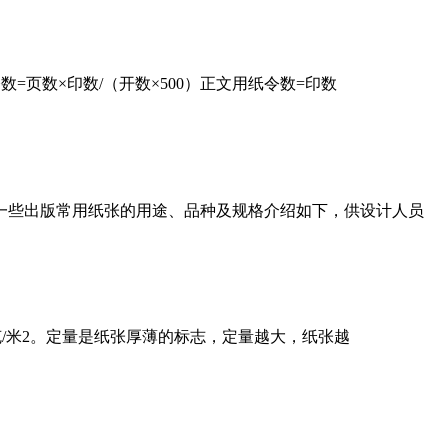
页数×印数/（开数×500）正文用纸令数=印数
一些出版常用纸张的用途、品种及规格介绍如下，供设计人员
克/米2。定量是纸张厚薄的标志，定量越大，纸张越