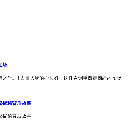
拍场
之作。 | 古董大鳄的心头好！这件青铜重器震撼纽约拍场
家揭秘背后故事
家揭秘背后故事