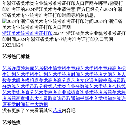
年浙江省美术类专业统考准考证打印入口官网在哪里?需要打
印准考证的2024浙江美术考生请注意,官方已经公布2024年浙
江省美术专业统考准考证打印时间等相关信息。
浙江美术统考准考证打印
2024年浙江省美术专业统考准考证打
印时间,2024年浙江省美术专业统考准考证打印入口官网
2023/10/24
艺考热门标签
艺考
许愿
院校库
艺考招生简章
招生章程
艺术类招生章程
高考招
生计划
艺术类招生计划
艺术类统考时间
艺术类统考大纲
艺考人
数
美术联考模拟卷
美术高考高分卷
艺考文化课
各院校高考录取
分数线
艺术类录取分数线
艺术类专业分数线
艺术类统考合格线
艺术类统考查分
艺术类校考专业成绩查询
美术统考考题
美术校
考考题
画室排名大全
录取查询
录取通知书
新生入学须知
在线许
愿
开学时间
新生大数据
没有更多了？去看看其它
艺考
内容吧
艺考热搜