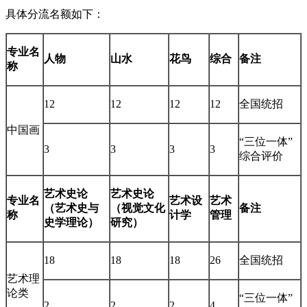
具体分流名额如下：
专业名
人物
山水
花鸟
综合
备注
称
12
12
12
12
全国统招
中国画
“三位一体”
3
3
3
3
综合评价
艺术史论
艺术史论
专业名
艺术设
艺术
（艺术史与
（视觉文化
备注
称
计学
管理
史学理论）
研究）
18
18
18
26
全国统招
艺术理
论类
“三位一体”
2
2
2
4