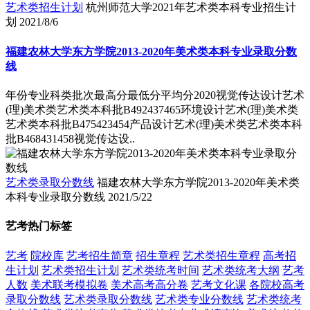
艺术类招生计划
杭州师范大学2021年艺术类本科专业招生计
划
2021/8/6
福建农林大学东方学院2013-2020年美术类本科专业录取分数
线
年份专业科类批次最高分最低分平均分2020视觉传达设计艺术
(理)美术类艺术类本科批B492437465环境设计艺术(理)美术类
艺术类本科批B475423454产品设计艺术(理)美术类艺术类本科
批B468431458视觉传达设..
艺术类录取分数线
福建农林大学东方学院2013-2020年美术类
本科专业录取分数线
2021/5/22
艺考热门标签
艺考
院校库
艺考招生简章
招生章程
艺术类招生章程
高考招
生计划
艺术类招生计划
艺术类统考时间
艺术类统考大纲
艺考
人数
美术联考模拟卷
美术高考高分卷
艺考文化课
各院校高考
录取分数线
艺术类录取分数线
艺术类专业分数线
艺术类统考