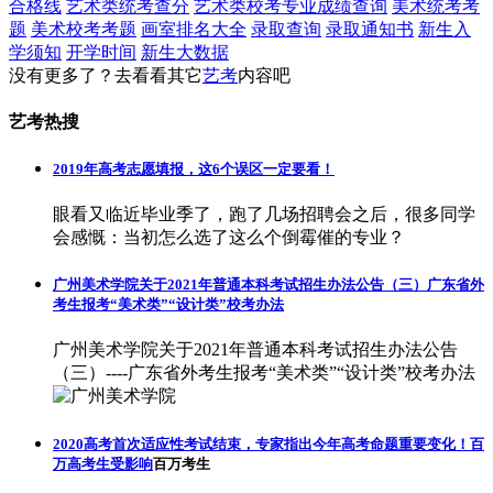
合格线
艺术类统考查分
艺术类校考专业成绩查询
美术统考考
题
美术校考考题
画室排名大全
录取查询
录取通知书
新生入
学须知
开学时间
新生大数据
没有更多了？去看看其它
艺考
内容吧
艺考热搜
2019年高考志愿填报，这6个误区一定要看！
眼看又临近毕业季了，跑了几场招聘会之后，很多同学
会感慨：当初怎么选了这么个倒霉催的专业？
广州美术学院关于2021年普通本科考试招生办法公告（三）广东省外
考生报考“美术类”“设计类”校考办法
广州美术学院关于2021年普通本科考试招生办法公告
（三）----广东省外考生报考“美术类”“设计类”校考办法
2020高考首次适应性考试结束，专家指出今年高考命题重要变化！百
万高考生受影响
百万考生