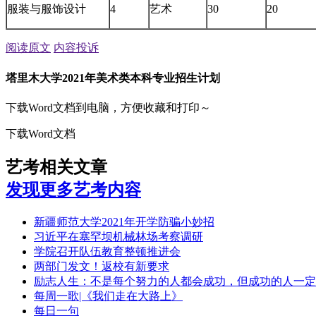
服装与服饰设计
4
艺术
30
20
阅读原文
内容投诉
塔里木大学2021年美术类本科专业招生计划
下载Word文档到电脑，方便收藏和打印～
下载Word文档
艺考相关文章
发现更多艺考内容
新疆师范大学2021年开学防骗小妙招
习近平在塞罕坝机械林场考察调研
学院召开队伍教育整顿推进会
两部门发文！返校有新要求
励志人生：不是每个努力的人都会成功，但成功的人一定
每周一歌|《我们走在大路上》
每日一句