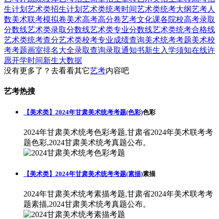
生计划
艺术类招生计划
艺术类统考时间
艺术类统考大纲
艺考人
数
美术联考模拟卷
美术高考高分卷
艺考文化课
各院校高考录取
分数线
艺术类录取分数线
艺术类专业分数线
艺术类统考合格线
艺术类统考查分
艺术类校考专业成绩查询
美术统考考题
美术校
考考题
画室排名大全
录取查询
录取通知书
新生入学须知
在线许
愿
开学时间
新生大数据
没有更多了？去看看其它
艺考
内容吧
艺考热搜
【美术类】2024年甘肃美术统考考题(色彩)
色彩
2024年甘肃美术统考色彩考题,甘肃省2024年美术联考考
题色彩,2024甘肃美术统考真题公布。
【美术类】2024年甘肃美术统考考题(素描)
素描
2024年甘肃美术统考素描考题,甘肃省2024年美术联考考
题素描,2024甘肃美术统考真题公布。