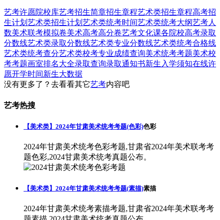
艺考
许愿
院校库
艺考招生简章
招生章程
艺术类招生章程
高考招
生计划
艺术类招生计划
艺术类统考时间
艺术类统考大纲
艺考人
数
美术联考模拟卷
美术高考高分卷
艺考文化课
各院校高考录取
分数线
艺术类录取分数线
艺术类专业分数线
艺术类统考合格线
艺术类统考查分
艺术类校考专业成绩查询
美术统考考题
美术校
考考题
画室排名大全
录取查询
录取通知书
新生入学须知
在线许
愿
开学时间
新生大数据
没有更多了？去看看其它
艺考
内容吧
艺考热搜
【美术类】2024年甘肃美术统考考题(色彩)
色彩
2024年甘肃美术统考色彩考题,甘肃省2024年美术联考考
题色彩,2024甘肃美术统考真题公布。
【美术类】2024年甘肃美术统考考题(素描)
素描
2024年甘肃美术统考素描考题,甘肃省2024年美术联考考
题素描,2024甘肃美术统考真题公布。