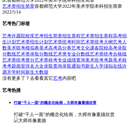
艺术类招生简章
首都师范大学2022年美术学院本科招生简章
2022/5/14
艺考热门标签
艺考
许愿
院校库
艺考招生简章
招生章程
艺术类招生章程
高考招
生计划
艺术类招生计划
艺术类统考时间
艺术类统考大纲
艺考人
数
美术联考模拟卷
美术高考高分卷
艺考文化课
各院校高考录取
分数线
艺术类录取分数线
艺术类专业分数线
艺术类统考合格线
艺术类统考查分
艺术类校考专业成绩查询
美术统考考题
美术校
考考题
画室排名大全
录取查询
录取通知书
新生入学须知
在线许
愿
开学时间
新生大数据
没有更多了？去看看其它
艺考
内容吧
艺考热搜
打破“千人一面”的概念化绘画，大师肖像素描欣赏
打破“千人一面”的概念化绘画，大师肖像素描欣赏