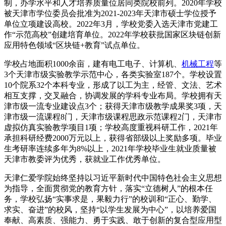
制，办学水平和人才培养质量位居同类院校前列。2020年学校
被天津市学位委员会批准为2021-2023年天津市硕士学位授予
单位立项建设高校。2022年3月，学校党委入选天津市党建工
作“示范高校”创建培育单位。2022年学校获批国家区块链创新
应用特色领域“区块链+教育”试点单位。
学校占地面积1000余亩，建有电工电子、计算机、
机械工程
等
3个天津市级实验教学示范中心，各类实验室187个。学校设置
10个院系32个本科专业，形成了以工为主，经管、文法、艺术
相互支撑，交叉融合，协调发展的学科专业布局。学校拥有天
津市级一流专业建设点3个；获得天津市级教学成果奖3项，天
津市级一流课程8门，天津市级课程思政示范课程2门，天津市
虚拟仿真实验教学项目1项；学校高度重视科研工作，2021年
承担科研经费2000万元以上，获得省部级以上奖励多项。毕业
生考研率连续多年为8%以上，2021年学校毕业生就业质量被
天津市教委评为优秀，获就业工作优秀单位。
天津仁爱学院始终坚持以习近平新时代中国特色社会主义思想
为指导，全面贯彻党的教育方针，落实“立德树人”的根本任
务，学校弘扬“实事求是，果毅力行”的校训和“正心、勤学、
求实、奋进”的校风，坚持“以学生发展为中心”，以培养爱国
奉献、高素质、强能力、勇于实践、敢于创新的复合型应用型