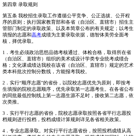
第四章 录取规则
第五条 我校招生录取工作遵循公平竞争、公正选拔、公开程
序的原则；执行国家教育部和各省（自治区、直辖市）招生主
管部门制定的录取政策、以及本简章公布的有关规定；以考生
填报的志愿和
高考
成绩为主要录取依据，德智体美劳全面考
核，择优录取。
1．考生必须政治思想品德考核通过、体检合格，取得所在省
（自治区、直辖市）组织的美术或设计学类专业统考成绩合
格；文化课成绩达我校在该省（自治区、直辖市）规定的艺术
类本科批次控制分数线，方能报考我校。
2．实行“顺序志愿”的省份，以院校志愿优先为原则，即按考
生填报的院校志愿顺序，优先录取第一志愿考生。在各省公布
的同批最低控制线上第一志愿生源不足时，接收第二志愿，依
次类推。
3．实行平行志愿的省份，院校志愿录取按照各省平行志愿投
档规则进行投档，投档成绩计算规则详见各省相关政策。
4．专业志愿录取。对实行平行志愿省份，按照投档成绩从高