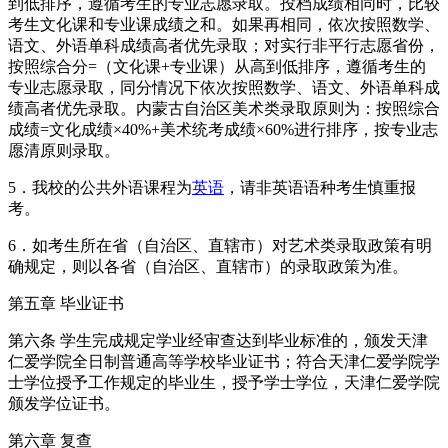
到低排序，遵循考生的专业志愿录取。投档成绩相同时，比较
考生文化课和专业课成绩之和。如果再相同，依次按照数学、
语文、外语单科成绩高者优先录取；对实行非平行志愿省份，
按照综合分=（文化课+专业课）从高到低排序，遵循考生的
专业志愿录取，同分情况下依次按照数学、语文、外语单科成
绩高者优先录取。内蒙古自治区美术类录取原则为：按照综合
成绩=文化成绩×40%+美术统考成绩×60%进行排序，按专业志
愿清原则录取。
5．我校的公共外语课程为
英语
，请非英语语种考生慎重报
考。
6．如考生所在省（自治区、直辖市）对艺术类录取政策有明
确规定，则以各省（自治区、直辖市）的录取政策为准。
第五章 毕业证书
第六条 学生完成规定学业经审查达到毕业标准的，颁发天津
仁爱学院全日制普通高等学校毕业证书；符合天津仁爱学院学
士学位授予工作规定的毕业生，授予学士学位，天津仁爱学院
颁发学位证书。
第六章 复查