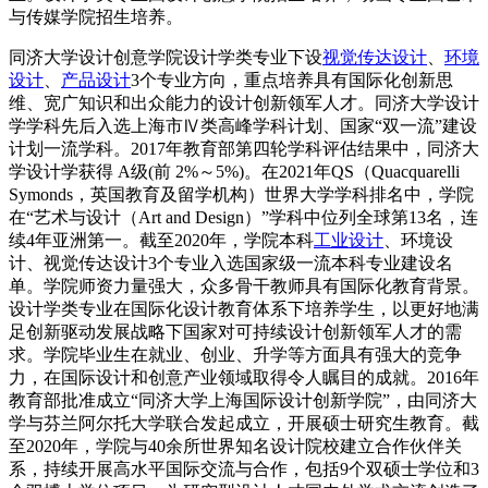
与传媒学院招生培养。
同济大学设计创意学院设计学类专业下设
视觉传达设计
、
环境
设计
、
产品设计
3个专业方向，重点培养具有国际化创新思
维、宽广知识和出众能力的设计创新领军人才。同济大学设计
学学科先后入选上海市Ⅳ类高峰学科计划、国家“双一流”建设
计划一流学科。2017年教育部第四轮学科评估结果中，同济大
学设计学获得 A级(前 2%～5%)。在2021年QS（Quacquarelli
Symonds，英国教育及留学机构）世界大学学科排名中，学院
在“艺术与设计（Art and Design）”学科中位列全球第13名，连
续4年亚洲第一。截至2020年，学院本科
工业设计
、环境设
计、视觉传达设计3个专业入选国家级一流本科专业建设名
单。学院师资力量强大，众多骨干教师具有国际化教育背景。
设计学类专业在国际化设计教育体系下培养学生，以更好地满
足创新驱动发展战略下国家对可持续设计创新领军人才的需
求。学院毕业生在就业、创业、升学等方面具有强大的竞争
力，在国际设计和创意产业领域取得令人瞩目的成就。2016年
教育部批准成立“同济大学上海国际设计创新学院”，由同济大
学与芬兰阿尔托大学联合发起成立，开展硕士研究生教育。截
至2020年，学院与40余所世界知名设计院校建立合作伙伴关
系，持续开展高水平国际交流与合作，包括9个双硕士学位和3