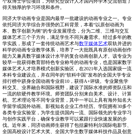
个双博士学位项目，为研究型设计人才国内外学术交流创造了
得天独厚的学习环境和条件。
同济大学动画专业是国内最早一批建设的动画专业之一。专业
依托同济大学综合并强势的工科背景，本着“以原创动画为
本、数字创新为纲”的专业发展理念，分为二维、三维与交互
媒体艺术三个子方向，满足学生不同兴趣需求。经过多年的教
学实践，形成了一套传统动画艺术与
数字媒体艺术
双轨并进的
科学的动画专业教学体系，培养了一大批既具有原创动画创作
能力又兼具数字媒体设计水平的复合动画创新人才。该专业为
较早一批获得教育部特色专业称号的动画专业，也是国家数字
媒体艺术人才培养模式创新实验区，在2021年入选国家级一流
本科专业建设点，并在同年的“软科中国”发布的全国大学专业
排行榜中跻身全国动画专业前10，获得A+评级。专业聚焦学
科交叉、业界融合和国际视野，建设了国际水准的师资队伍和
一流的软硬件教学环境。师资团队分别来自美术、设计、计算
机、艺术理论等不同专业背景，其中一半以上具有海外知名大
学留学或国外动画、影视知名企业工作经历。学院拥有30多个
各类专业实验室，为学生提供国内一流、国际领先的专业学习
与创作实践平台，确保专业教学可以紧跟行业快速发展的步
伐。近年来，同济动画师生获得了包括蒙特利尔国际电影节、
全国高校设计艺术大奖、全国大学生数字媒体科技作品及创意