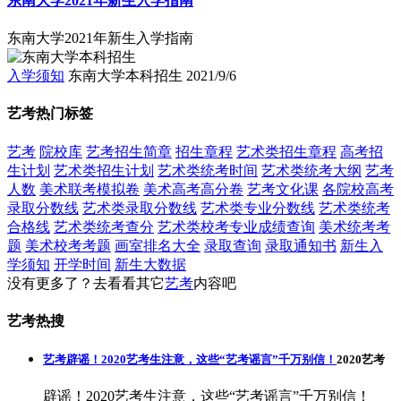
东南大学2021年新生入学指南
东南大学2021年新生入学指南
入学须知
东南大学本科招生
2021/9/6
艺考热门标签
艺考
院校库
艺考招生简章
招生章程
艺术类招生章程
高考招
生计划
艺术类招生计划
艺术类统考时间
艺术类统考大纲
艺考
人数
美术联考模拟卷
美术高考高分卷
艺考文化课
各院校高考
录取分数线
艺术类录取分数线
艺术类专业分数线
艺术类统考
合格线
艺术类统考查分
艺术类校考专业成绩查询
美术统考考
题
美术校考考题
画室排名大全
录取查询
录取通知书
新生入
学须知
开学时间
新生大数据
没有更多了？去看看其它
艺考
内容吧
艺考热搜
艺考辟谣！2020艺考生注意，这些“艺考谣言”千万别信！
2020艺考
辟谣！2020艺考生注意，这些“艺考谣言”千万别信！