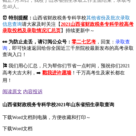
截止7月30日，我校于山东省招生录取工作全面结束，录取考
生40人。
⏰ 特别提醒：
山西省财政税务专科学校
其他省份及批次录取
信息查询
请大家及时关注【
2021山西省财政税务专科学校高考
录取投档及录取情况汇总页
】持续更新中～
👀
为防止走丢，请订阅公众号：
零二七艺考
，回复：
录取查
询
，即可快速返回给你全国近三千所院校最新发布的高考录取
查询入口！
🎏
我们用心汇总，只为帮你们节省一点时间，预祝你们2021
高考大吉大利，➡️
戳我进许愿墙
！千万高考生及家长都在
用！
阅读原文
内容投诉
山西省财政税务专科学校2021年山东省招生录取查询
下载Word文档到电脑，方便收藏和打印～
下载Word文档