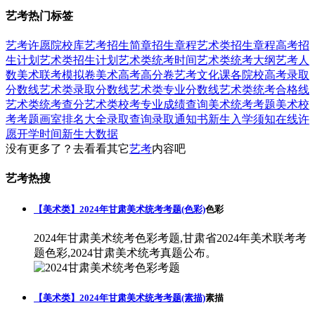
艺考热门标签
艺考
许愿
院校库
艺考招生简章
招生章程
艺术类招生章程
高考招
生计划
艺术类招生计划
艺术类统考时间
艺术类统考大纲
艺考人
数
美术联考模拟卷
美术高考高分卷
艺考文化课
各院校高考录取
分数线
艺术类录取分数线
艺术类专业分数线
艺术类统考合格线
艺术类统考查分
艺术类校考专业成绩查询
美术统考考题
美术校
考考题
画室排名大全
录取查询
录取通知书
新生入学须知
在线许
愿
开学时间
新生大数据
没有更多了？去看看其它
艺考
内容吧
艺考热搜
【美术类】2024年甘肃美术统考考题(色彩)
色彩
2024年甘肃美术统考色彩考题,甘肃省2024年美术联考考
题色彩,2024甘肃美术统考真题公布。
【美术类】2024年甘肃美术统考考题(素描)
素描