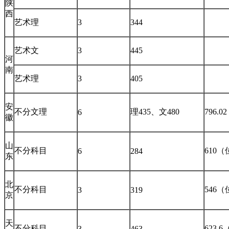
陕
西
艺术理
3
344
艺术文
3
445
河
南
艺术理
3
405
安
不分文理
理435、文480
796.
6
徽
山
不分科目
610（
6
284
东
北
不分科目
546（
3
319
京
天
不分科目
623.
3
463