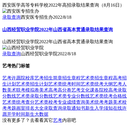
西安医学高等专科学校2022年高招录取结果查询（8月16日）
录取查询
西安医专招生办
2022/8/18
山西经贸职业学院2022年山西省高本贯通录取结果查询
山西经贸职业学院2022年山西省高本贯通录取结果查询
录取查询
山西经贸职业学院
2022/8/18
艺考热门标签
艺考
许愿
院校库
艺考招生简章
招生章程
艺术类招生章程
高考招
生计划
艺术类招生计划
艺术类统考时间
艺术类统考大纲
艺考人
数
美术联考模拟卷
美术高考高分卷
艺考文化课
各院校高考录取
分数线
艺术类录取分数线
艺术类专业分数线
艺术类统考合格线
艺术类统考查分
艺术类校考专业成绩查询
美术统考考题
美术校
考考题
画室排名大全
录取查询
录取通知书
新生入学须知
在线许
愿
开学时间
新生大数据
没有更多了？去看看其它
艺考
内容吧