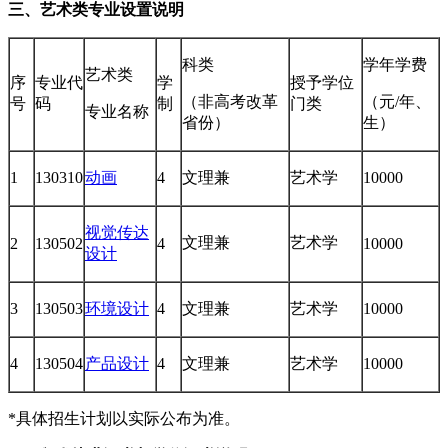
三、艺术类专业设置说明
科类
学年学费
艺术类
序
专业代
学
授予学位
（非高考改革
（元/年、
号
码
制
门类
专业名称
省份）
生）
1
130310
动画
4
文理兼
艺术学
10000
视觉传达
文理兼
艺术学
2
130502
4
10000
设计
3
130503
环境设计
4
文理兼
艺术学
10000
4
130504
产品设计
4
文理兼
艺术学
10000
*具体招生计划以实际公布为准。