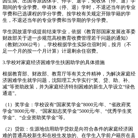
因生病、出国等原因休学、停学、退学，免收休（停、退）学
期间的专业学费。申请休（停、退）学时，不退还当年的专业
学费和已选课程的学分学费。按学校有关规定开除学籍的学
生，不退还当年的专业学费和当学期的学分学费。
学生因故退学或提前结束学业，依据《教育部国家发展改革委
财政部关于进一步规范高校教育收费管理若干问题的通知》
（教财[2006]2号），学校根据学生实际住宿时间，按月（不
足一个月的按一个月计算）计退剩余住宿费。
3.学校对家庭经济困难学生扶困助学的具体措施
根据教育部、财政部、教育厅等有关文件精神，为解决家庭经
济困难学生就学问题，沈阳理工大学实行“奖、贷、助、补、
减”等资助政策，并为家庭经济特别困难的新生入学设立“绿色
通道”。
（1）奖学金：学校设有“国家奖学金”8000元/年、“省政府奖
学金”8000元/年、“国家励志奖学金”5000元/年、“优秀学生奖
学金”、“企业资助奖学金”等。
（2）贷款：生源地信用助学贷款是向符合条件的家庭经济困
难的普通高校新生和在校生发放的、在学生入学前户籍所在县