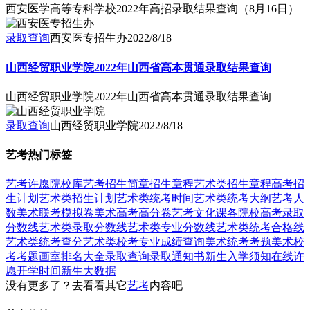
西安医学高等专科学校2022年高招录取结果查询（8月16日）
录取查询
西安医专招生办
2022/8/18
山西经贸职业学院2022年山西省高本贯通录取结果查询
山西经贸职业学院2022年山西省高本贯通录取结果查询
录取查询
山西经贸职业学院
2022/8/18
艺考热门标签
艺考
许愿
院校库
艺考招生简章
招生章程
艺术类招生章程
高考招
生计划
艺术类招生计划
艺术类统考时间
艺术类统考大纲
艺考人
数
美术联考模拟卷
美术高考高分卷
艺考文化课
各院校高考录取
分数线
艺术类录取分数线
艺术类专业分数线
艺术类统考合格线
艺术类统考查分
艺术类校考专业成绩查询
美术统考考题
美术校
考考题
画室排名大全
录取查询
录取通知书
新生入学须知
在线许
愿
开学时间
新生大数据
没有更多了？去看看其它
艺考
内容吧