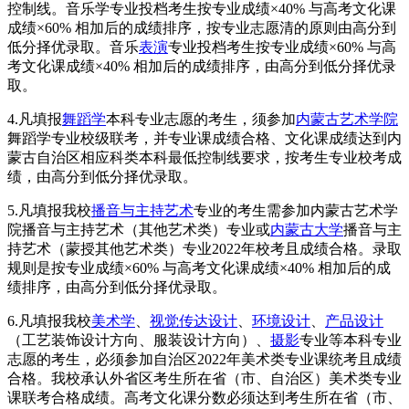
控制线。音乐学专业投档考生按专业成绩×40% 与高考文化课
成绩×60% 相加后的成绩排序，按专业志愿清的原则由高分到
低分择优录取。音乐
表演
专业投档考生按专业成绩×60% 与高
考文化课成绩×40% 相加后的成绩排序，由高分到低分择优录
取。
4.凡填报
舞蹈学
本科专业志愿的考生，须参加
内蒙古艺术学院
舞蹈学专业校级联考，并专业课成绩合格、文化课成绩达到内
蒙古自治区相应科类本科最低控制线要求，按考生专业校考成
绩，由高分到低分择优录取。
5.凡填报我校
播音与主持艺术
专业的考生需参加内蒙古艺术学
院播音与主持艺术（其他艺术类）专业或
内蒙古大学
播音与主
持艺术（蒙授其他艺术类）专业2022年校考且成绩合格。录取
规则是按专业成绩×60% 与高考文化课成绩×40% 相加后的成
绩排序，由高分到低分择优录取。
6.凡填报我校
美术学
、
视觉传达设计
、
环境设计
、
产品设计
（工艺装饰设计方向、服装设计方向）、
摄影
专业等本科专业
志愿的考生，必须参加自治区2022年美术类专业课统考且成绩
合格。我校承认外省区考生所在省（市、自治区）美术类专业
课联考合格成绩。高考文化课分数必须达到考生所在省（市、