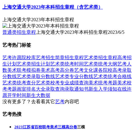
上海交通大学2023年本科招生章程（含艺术类）
上海交通大学2023年本科招生章程
普通类招生章程
上海交通大学2023年本科招生章程
2023/6/5
艺考热门标签
艺考
许愿
院校库
艺考招生简章
招生章程
艺术类招生章程
高考招
生计划
艺术类招生计划
艺术类统考时间
艺术类统考大纲
艺考人
数
美术联考模拟卷
美术高考高分卷
艺考文化课
各院校高考录取
分数线
艺术类录取分数线
艺术类专业分数线
艺术类统考合格线
艺术类统考查分
艺术类校考专业成绩查询
美术统考考题
美术校
考考题
画室排名大全
录取查询
录取通知书
新生入学须知
在线许
愿
开学时间
新生大数据
没有更多了？去看看其它
艺考
内容吧
艺考热搜
2023江苏省百校联考美术三模高分卷
三模