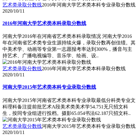
艺术类录取分数线
2016年河南大学艺术类本科专业录取分数线
2020/10/11
2016年河南大学艺术类本科录取分数线
河南大学2016年在河南省艺术类本科录取情况 河南大学2016
年在河南省艺术类专业生源持续火爆，录取分数再创佳绩。其
中美术学、动画等专业第一志愿报考率达到300%，播音与主
持艺术、广播电视编导、音乐学、绘画、设..
艺术类录取分数线
2016年河南大学艺术类本科录取分数线
2020/10/11
河南大学2015年艺术类本科专业录取分数线
河南大学2015年河南省艺术类本科专业录取最低分科类专业文
科理科备注提前批艺术A段美术类美术学54.751无只招文科
生，按同专业组进行投档。摄影65.054书法62.187只招文科..
艺术类录取分数线
河南大学2015年艺术类本科专业录取分数线
2020/10/11