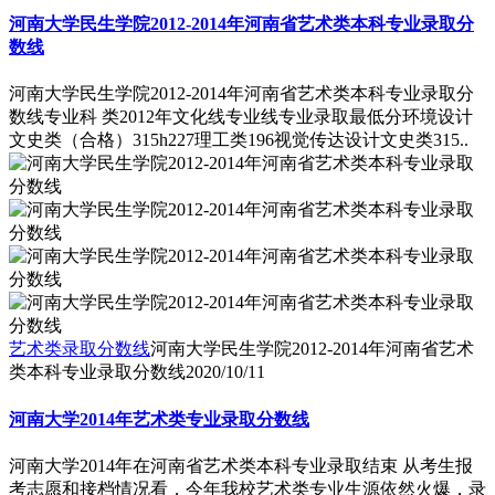
河南大学民生学院2012-2014年河南省艺术类本科专业录取分
数线
河南大学民生学院2012-2014年河南省艺术类本科专业录取分
数线专业科 类2012年文化线专业线专业录取最低分环境设计
文史类（合格）315h227理工类196视觉传达设计文史类315..
艺术类录取分数线
河南大学民生学院2012-2014年河南省艺术
类本科专业录取分数线
2020/10/11
河南大学2014年艺术类专业录取分数线
河南大学2014年在河南省艺术类本科专业录取结束 从考生报
考志愿和接档情况看，今年我校艺术类专业生源依然火爆，录