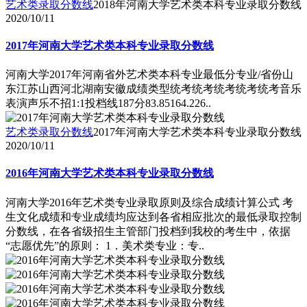
艺术类录取分数线
2018年河南大学艺术类本科专业录取分数线
2020/10/11
2017年河南大学艺术类本科专业录取分数线
河南大学2017年河南省外艺术类本科专业最低分专业/省份山
东江苏山西河北湖南安徽成绩类型统考统考统考统考统考音乐
表演声乐不招1:1投档线187分83.85164.226..
艺术类录取分数线
2017年河南大学艺术类本科专业录取分数线
2020/10/11
2016年河南大学艺术类本科专业录取分数线
河南大学2016年艺术类专业录取原则及综合成绩计算公式 考
生文化成绩和专业成绩均应达到各省相应批次的最低录取控制
分数线，在各省级招生主管部门投档到我校的考生中，依据
“志愿优先”的原则： 1．美术类专业：专..