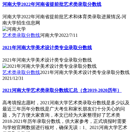
河南大学2022年河南省提前批艺术类录取分数线
河南大学2022年河南省提前批艺术和体育类录取进展情况-河
南大学招生信息网
艺术类录取分数线
河南大学
2022/7/11
2021年河南大学美术设计类专业录取分数线
2021年河南大学美术设计类专业录取分数线
艺术类录取分数线
2021年河南大学美术设计类专业录取分数线
2021/12/31
2021河南大学艺术类录取分数线汇总（含2019-2020历年）
高考填报志愿时，2021河南大学艺术类录取分数线是多少以及
最近三年历年分数线是广大考生和家长朋友们十分关心的问
题，为了方便大家查询，本文已经为大家整理好了艺术类
2018-2021年历年录取分数线，供大家参考，正式填报时需要
与学校官网数据进行核对，确保无误：1、2021河南大学艺术