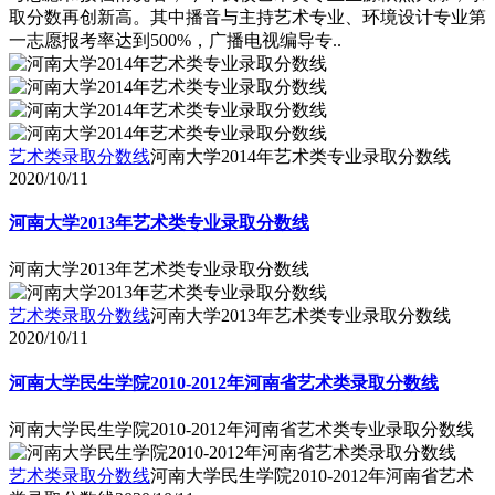
取分数再创新高。其中播音与主持艺术专业、环境设计专业第
一志愿报考率达到500%，广播电视编导专..
艺术类录取分数线
河南大学2014年艺术类专业录取分数线
2020/10/11
河南大学2013年艺术类专业录取分数线
河南大学2013年艺术类专业录取分数线
艺术类录取分数线
河南大学2013年艺术类专业录取分数线
2020/10/11
河南大学民生学院2010-2012年河南省艺术类录取分数线
河南大学民生学院2010-2012年河南省艺术类专业录取分数线
艺术类录取分数线
河南大学民生学院2010-2012年河南省艺术