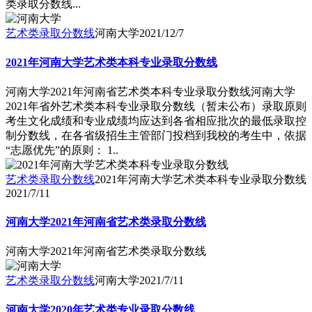
类录取分数线...
艺术类录取分数线
河南大学
2021/12/7
2021年河南大学艺术类本科专业录取分数线
河南大学2021年河南省艺术类本科专业录取分数线河南大学
2021年省外艺术类本科专业录取分数线（暂未公布）录取原则
考生文化成绩和专业成绩均应达到各省相应批次的最低录取控
制分数线，在各省级招生主管部门投档到我校的考生中，依据
“志愿优先”的原则： 1..
艺术类录取分数线
2021年河南大学艺术类本科专业录取分数线
2021/7/11
河南大学2021年河南省艺术类录取分数线
河南大学2021年河南省艺术类录取分数线
艺术类录取分数线
河南大学
2021/7/11
河南大学2020年艺术类专业录取分数线