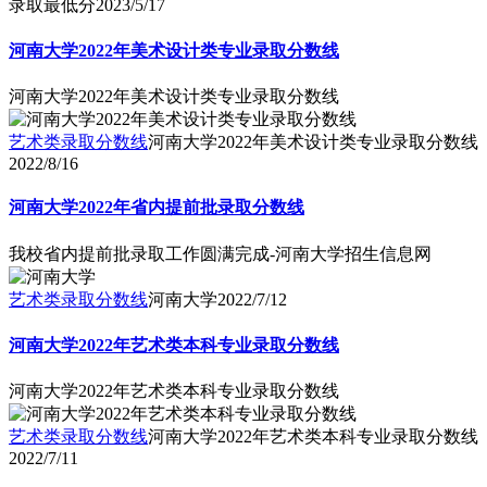
录取最低分
2023/5/17
河南大学2022年美术设计类专业录取分数线
河南大学2022年美术设计类专业录取分数线
艺术类录取分数线
河南大学2022年美术设计类专业录取分数线
2022/8/16
河南大学2022年省内提前批录取分数线
我校省内提前批录取工作圆满完成-河南大学招生信息网
艺术类录取分数线
河南大学
2022/7/12
河南大学2022年艺术类本科专业录取分数线
河南大学2022年艺术类本科专业录取分数线
艺术类录取分数线
河南大学2022年艺术类本科专业录取分数线
2022/7/11