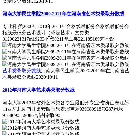
类录取分数线
2020/10/11
河南大学民生学院2009-2011年在河南省艺术类录取分数线
专业科 类2009年2010年2011年合格线最低分合格线最低分合
格线最低分艺术设计（环境艺术）文史类
31290221317m19233480211理工类221185189艺术设..
艺术类录取分数线
河南大学民生学院2009-2011年在河南省艺
术类录取分数线
2020/10/11
2012年河南大学艺术类录取分数线
河南大学2012年省外艺术类各专业最低分专业/省份山东江苏
山西河北湖南甘肃安徽音乐表演声乐93908991879287器乐
9108690859086合唱指挥890..