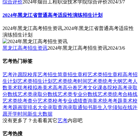
综合评价
2024年烟台工程职业技术学院综合评价
2024/3/7
2024年黑龙江省普通高考适应性演练招生计划
2024年黑龙江高考招生资讯,2024年黑龙江省普通高考适应性
演练招生计划
黑龙江高考招生资讯
2024年黑龙江高考招生资讯
2024/3/6
艺考热门标签
艺考
许愿
院校库
艺考招生简章
招生章程
艺术类招生章程
高考招
生计划
艺术类招生计划
艺术类统考时间
艺术类统考大纲
艺考人
数
美术联考模拟卷
美术高考高分卷
艺考文化课
各院校高考录取
分数线
艺术类录取分数线
艺术类专业分数线
艺术类统考合格线
艺术类统考查分
艺术类校考专业成绩查询
美术统考考题
美术校
考考题
画室排名大全
录取查询
录取通知书
新生入学须知
在线许
愿
开学时间
新生大数据
没有更多了？去看看其它
艺考
内容吧
艺考热搜