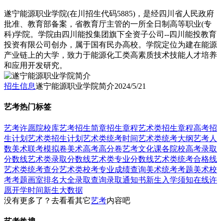
遂宁能源职业学院(在川招生代码5885)，是经四川省人民政府
批准、教育部备案，省教育厅主管的一所全日制高等职业(专
科)学院。学院由四川能投集团旗下全资子公司--四川能投教育
投资有限公司创办，属于国有民办高校。学院定位为建在能源
产业链上的大学，致力于能源化工类高素质技术技能人才培养
和应用开发研究。
招生信息
遂宁能源职业学院简介
2024/5/21
艺考热门标签
艺考
许愿
院校库
艺考招生简章
招生章程
艺术类招生章程
高考招
生计划
艺术类招生计划
艺术类统考时间
艺术类统考大纲
艺考人
数
美术联考模拟卷
美术高考高分卷
艺考文化课
各院校高考录取
分数线
艺术类录取分数线
艺术类专业分数线
艺术类统考合格线
艺术类统考查分
艺术类校考专业成绩查询
美术统考考题
美术校
考考题
画室排名大全
录取查询
录取通知书
新生入学须知
在线许
愿
开学时间
新生大数据
没有更多了？去看看其它
艺考
内容吧