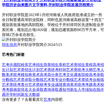
学院历史由来图片文字资料,开封职业学院发展历程简介
开封职业学院是2023年1月经河南省人民政府批准成立的一所
全日制普通高等职业院校，同时也是河南省高校设置“十四五”
规划首批落地的高职院校。学校位于开封祥符区先进制造业开
发区南，规划总占地1820亩，规划总建筑面积80万平方米，可
容纳2万余名在校生。
招生信息
开封职业学院简介
2024/5/21
艺考热门标签
艺考
许愿
院校库
艺考招生简章
招生章程
艺术类招生章程
高考招
生计划
艺术类招生计划
艺术类统考时间
艺术类统考大纲
艺考人
数
美术联考模拟卷
美术高考高分卷
艺考文化课
各院校高考录取
分数线
艺术类录取分数线
艺术类专业分数线
艺术类统考合格线
艺术类统考查分
艺术类校考专业成绩查询
美术统考考题
美术校
考考题
画室排名大全
录取查询
录取通知书
新生入学须知
在线许
愿
开学时间
新生大数据
没有更多了？去看看其它
艺考
内容吧