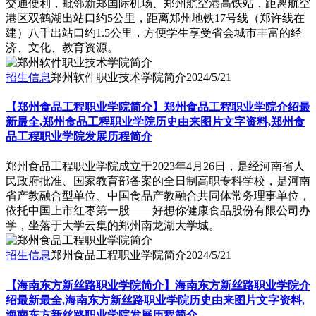
交通便利，毗邻新郑国际机场、郑州航空港高铁站，距离航空
港区双鹤湖出站口约5公里，距离郑州地铁17号线（郑许线在
建）八千出站口约1.5公里，方便学生享受省会城市丰富的经
济、文化、教育资源。
招生信息
郑州软件职业技术学院简介
2024/5/21
【郑州食品工程职业学院简介】郑州食品工程职业学院介绍最
新最全,郑州食品工程职业学院历史由来图片文字资料,郑州食
品工程职业学院发展历程简介
郑州食品工程职业学院成立于2023年4月26日，是经河南省人
民政府批准、国家教育部备案的全日制高职专科学校，是河南
省产教融合型单位、中国食品产教融合共同体常务理事单位，
依托中国上市红枣第一股——好想你健康食品股份有限公司办
学，坐落于大学云集的郑州南龙湖大学城。
招生信息
郑州食品工程职业学院简介
2024/5/21
【海南东方新丝路职业学院简介】海南东方新丝路职业学院介
绍最新最全,海南东方新丝路职业学院历史由来图片文字资料,
海南东方新丝路职业学院发展历程简介