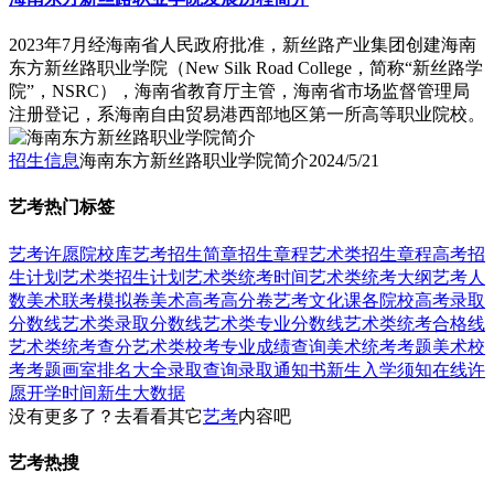
2023年7月经海南省人民政府批准，新丝路产业集团创建海南
东方新丝路职业学院（New Silk Road College，简称“新丝路学
院”，NSRC），海南省教育厅主管，海南省市场监督管理局
注册登记，系海南自由贸易港西部地区第一所高等职业院校。
招生信息
海南东方新丝路职业学院简介
2024/5/21
艺考热门标签
艺考
许愿
院校库
艺考招生简章
招生章程
艺术类招生章程
高考招
生计划
艺术类招生计划
艺术类统考时间
艺术类统考大纲
艺考人
数
美术联考模拟卷
美术高考高分卷
艺考文化课
各院校高考录取
分数线
艺术类录取分数线
艺术类专业分数线
艺术类统考合格线
艺术类统考查分
艺术类校考专业成绩查询
美术统考考题
美术校
考考题
画室排名大全
录取查询
录取通知书
新生入学须知
在线许
愿
开学时间
新生大数据
没有更多了？去看看其它
艺考
内容吧
艺考热搜