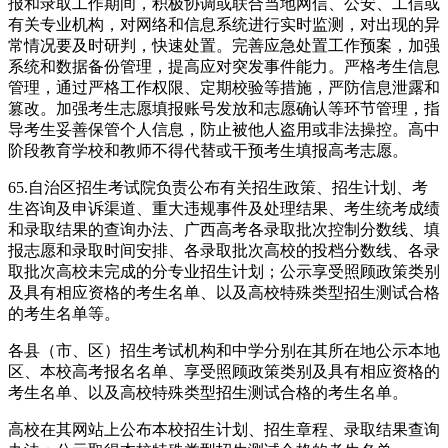
报和录取工作期间，积极协调或联合当地网信、公安、工信或
有关专业机构，对网络和信息系统进行实时监测，对出现的异
常情况要及时研判，快速处置。完善应急处置工作预案，加强
系统和数据备份管理，提高应对突发事件能力。严格考生信息
管理，通过严格工作权限、定期校验等措施，严防信息泄露和
篡改。加强考生志愿填报账号发放和志愿确认等环节管理，指
导考生妥善保管个人信息，防止被他人盗用或非法操控。高中
阶段教育学校和教师不得代替或干预考生填报高考志愿。
65.自治区招生考试院负责公布有关招生政策、招生计划、考
生咨询及申诉渠道、重大违规事件及处理结果、考生统考成绩
和录取结果的查询办法、广西高考各录取批次控制分数线、填
报志愿和录取时间安排、各录取批次高校的投档分数线、各录
取批次高校未完成的分专业招生计划；公示享受照顾政策类别
及具有相应资格的考生名单、以及高校特殊类型招生测试合格
的考生名单等。
各县（市、区）招生考试机构和中学分别在其所在地公示本地
区、本校高考报名名单、享受照顾政策类别及具有相应资格的
考生名单、以及高校特殊类型招生测试合格的考生名单。
高校在其网站上公布本校招生计划、招生章程、录取结果查询