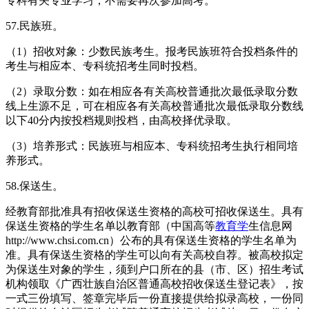
专科有关专业学习，不需要再次参加高考。
57.民族班。
（1）招收对象：少数民族考生。报考民族班符合投档条件的
考生与相应本、专科统招考生同时投档。
（2）录取分数：如在相应各有关高校普通批次最低录取分数
线上生源不足，可在相应各有关高校普通批次最低录取分数线
以下40分内按投档规则投档，由高校择优录取。
（3）培养形式：民族班与相应本、专科统招考生执行相同培
养形式。
58.保送生。
经教育部批准具有招收保送生资格的高校可招收保送生。具有
保送生资格的学生名单以教育部（中国高等
教育学
生信息网
http://www.chsi.com.cn）公布的具有保送生资格的学生名单为
准。具有保送生资格的学生可以向有关高校自荐。被高校拟定
为保送生对象的学生，须到户口所在的县（市、区）招生考试
机构领取《广西壮族自治区普通高校招收保送生登记表》，按
一式三份填写、签章完毕后一份直接提供给拟录高校，一份同