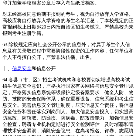
印并加盖学校档案公章后存入考生纸质档案。
对未经高校同意逾期不报到的考生，视为自行放弃入学资格。
高校应将自行放弃入学资格的考生名单汇总，于本校规定的正
常报到截止日期起20日内报自治区招生考试院。严禁高校为未
报到考生注册学籍。
63.除按规定应向社会公开公示的信息外，对属于考生个人信
息及有关录取过程中需要阶段性保密的工作内容，任何单位和
个人不得擅自公开，严禁非法传播、出售。
十、
信息安全
和信息公开
64.各县（市、区）招生考试机构和各校要切实增强高校考试
招生信息安全意识，严格执行国家有关网络与信息安全管理规
定，严格落实信息系统等级保护定级备案要求，健全人防、物
防、技防的安全保障体系，确保重要设备、信息系统和考生信
息安全。完善信息安全管理制度，压实信息安全责任，将信息
安全任务和责任落实到岗到人。加大信息安全投入，切实提高
防篡改、防窃取、防瘫痪、防病毒、防攻击能力。加强信息安
全检查，聘请专业机构定期进行安全检测评估，及时堵塞和管
理技术安全漏洞，消除安全隐患。在高考报名、评卷、志愿填