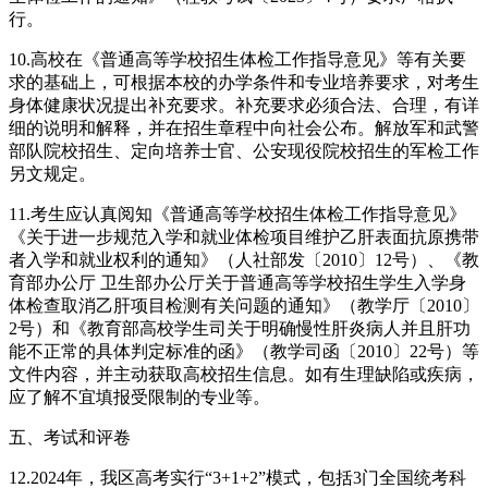
行。
10.高校在《普通高等学校招生体检工作指导意见》等有关要
求的基础上，可根据本校的办学条件和专业培养要求，对考生
身体健康状况提出补充要求。补充要求必须合法、合理，有详
细的说明和解释，并在招生章程中向社会公布。解放军和武警
部队院校招生、定向培养士官、公安现役院校招生的军检工作
另文规定。
11.考生应认真阅知《普通高等学校招生体检工作指导意见》
《关于进一步规范入学和就业体检项目维护乙肝表面抗原携带
者入学和就业权利的通知》（人社部发〔2010〕12号）、《教
育部办公厅 卫生部办公厅关于普通高等学校招生学生入学身
体检查取消乙肝项目检测有关问题的通知》（教学厅〔2010〕
2号）和《教育部高校学生司关于明确慢性肝炎病人并且肝功
能不正常的具体判定标准的函》（教学司函〔2010〕22号）等
文件内容，并主动获取高校招生信息。如有生理缺陷或疾病，
应了解不宜填报受限制的专业等。
五、考试和评卷
12.2024年，我区高考实行“3+1+2”模式，包括3门全国统考科