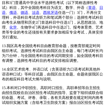
目和3门普通高中学业水平选择性考试（以下简称选择性考
试）科目，其中全国统考科目为语文、数学、外语（
英语
、
日
语
、
俄语
、
德语
、
法语
、
西班牙语
任选一门）3门，不再分文
理科，外语科目考试含听力和笔试两个部分；选择性考试科目
由考生从物理和历史2门首选科目中任选1门，从思想政治、地
理、
化学
、生物学4门再选科目中任选2门。报考体育类、艺术
类等专业的考生还须按有关要求参加相应专业考试，具体安排
另行通知。
13.我区高考全国统考科目由教育部命题，按教育部规定时间
组织考试。选择性考试科目由我区自主命题，每门考试时长均
为75分钟，与全国统考科目的考试同期安排，如全国统考科目
有调整，选择性考试科目的考试安排相应调整。
14.全区艺术统考、外语口试（含英语听力口语考试和其他外
语语种口试）等科目试题，由我区自主命题。命题依据我区公
布的相应科目考试大纲与说明。
15.本科对口中职招生、高职对口招生、高职单招等自主招生
由招生院校在自治区招生考试院的指导、监督下组织或联合组
织命题、考试、评卷、录取，各有关高校要在规定时间内将考
试组织实施方案（含组考卫生防疫方案）报自治区招生考试院