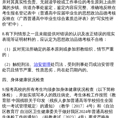
并对其真实性负责。无就读学校或工作单位的考生原则上由所
属的乡镇、街道办事处鉴定，鉴定内容应完整、准确地反映在
考生报名登记表中（普通高中应届毕业生的思想政治品德考核
反映在《广西普通高中毕业生综合素质总评表》的“写实性评
价”栏中）。
8.有下列情形之一且未能提供对错误的认识及改正错误的现实
表现等证明材料的，应认定为思想政治品德考核不合格：
（1）反对宪法所确定的基本原则或参加邪教组织，情节严重
的；
（2）触犯刑法、
治安管理
处罚法，受到刑事处罚或治安管理
处罚且情节严重、性质恶劣，尚在处罚期内的。
四、身体健康状况检查
9.报考高校的所有考生均须参加身体健康状况检查（以下简称
体检），并如实填写本人的既往病史。考生体检工作按照《教
育部 中国残联关于印发〈残疾人参加普通高等学校招生全国
统一考试管理规定〉的通知》（教学〔2017〕4号）和《自治
区教育厅 自治区卫生健康委关于做好我区2024年普通高校招
生体检工作的通知》（桂教考试〔2023〕4号）要求严格执