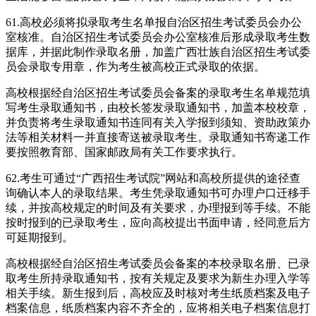
61.高校必须将拟录取考生名单报自治区招生考试委员会办公
室核准。自治区招生考试委员会办公室核准后形成录取考生数
据库，并据此制作录取名册，加盖广西壮族自治区招生考试委
员会录取专用章，作为考生被高校正式录取的依据。
高校根据经自治区招生考试委员会备案的录取考生名单规范填
写考生录取通知书，由校长签发录取通知书，加盖本校校章，
并负责将考生录取通知书连同有关入学报到须知、资助政策办
法等相关材料一并直接寄送被录取考生。录取通知书寄递工作
要按照教育部、国家邮政局有关工作要求执行。
62.考生可通过“广西招生考试院”网站和高校所提供的途径查
询确认本人的录取结果。考生凭录取通知书可办理户口迁移手
续，并按高校规定的时间及有关要求，办理报到等手续。不能
按时报到的已录取考生，应向高校提出书面申请，经同意后方
可延期报到。
高校根据经自治区招生考试委员会备案的本校录取名册、已录
取考生所持录取通知书，按有关规定及要求为新生办理入学等
相关手续。新生报到后，高校应及时核对考生纸质档案及电子
档案信息，纸质档案内容不齐全的，应将相关电子档案信息打