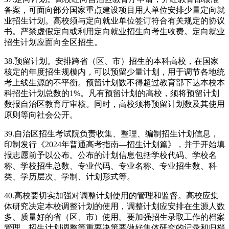
备案，可面向部分国家重点建设项目用人单位安排少量定向就
业招生计划。高校须与定向就业单位签订符合有关规定的协议
书。严禁虚假定向或利用定向就业招生向考生收费。定向就业
招生计划应面向全区招生。
38.预留计划。安排跨省（区、市）招生的本科高校，在国家
核定的年度招生规模内，可以预留少量计划，用于调节各地统
考上线生源的不平衡。预留计划数不得超过教育部下达本校本
科招生计划总数的1%。凡有预留计划的高校，须将预留计划
数报自治区教育厅审核。同时，高校须将预留计划数及其使用
原则等向社会公开。
39.自治区招生考试院负责收集、整理、编制招生计划信息，
印制发行《2024年普通高考指南—招生计划篇》，并于开始填
报志愿前予以公布。公布的计划信息包括学校代码、学校名
称、学校招生总数、专业代码、专业名称、专业招生数、科
类、学历层次、学制、计划形式等。
40.高校要切实加强对调整计划使用的管理和监督。高校应集
体研究决定本校调整计划的使用，调整计划应安排在生源人数
多、质量好的省（区、市）使用。要加强招生录取工作的档案
管理，招生计划调整等重要决策要做好集体研究的记录和归档