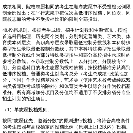
成绩相同、院校志愿相同的考生在顺序志愿中不受投档比例限
制全部投出；在平行志愿中按位次高低排序投档，同位次、同
院校志愿的考生不受投档比例的限制全部投出。
48.投档规则。根据考生成绩、招生计划数和生源情况，按照
首选科目物理、历史两个类别，分别划定普通类、艺术类、体
育类本科层次、高职高专层次录取最低控制分数线和本科特殊
类型招生录取最低控制分数线，其中本科特殊类型招生录取最
低控制分数线作为部分特殊类型招生和部分高校招生录取时的
参考分数线。在录取控制分数线上，以分批次、分院校专业
组、分首选科目的考生志愿为投档依据，按投档基准分从高到
低排序投档。普通类考生以高考总分（考生总成绩+政策性加
分，下同）作为投档基准分，艺术类（使用艺术校考成绩或戏
曲类省际联考成绩的除外）和体育类考生以综合分作为投档基
准分。所有高考加分项目及分值均不适用于不安排分省分专业
招生计划的招生项目。
（1）单志愿投档规则。
按照“志愿优先、遵循分数”的原则进行投档，将符合高校条件
的考生按照与高校确定的投档比例（原则上1:1.2以内）投档。