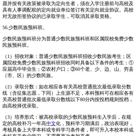
愿并按有关政策被录取为定向生者，须在入学注册前与高校及
具有人事调配权的定向就业单位签订有关定向就业协议。高校
对无故拒签协议的已录取学生，可取消其录取资格。
56.少数民族预科班。
少数民族预科班分为普通少数民族预科班和区属院校免费少数
民族预科班。
（1）招收对象：普通少数民族预科班招收少数民族考生；区
属院校免费少数民族预科班招收同时具备以下条件的考生：①
应届高中毕业生；②农村户口；③60个老、少、边、山、穷县
（市、区）的少数民族。
（2）录取分数：如在相应各有关高校普通批次最低录取分数
线（含征集志愿，下同）上生源不足，本科预科可在相应各有
关高校普通批次最低录取分数线以下80分内按投档规则投档，
由高校择优录取。
（3）培养形式：被高校录取的少数民族预科生入学后，在规
定的高校补习一年高
中文
化，预科学习期满后，政治表现好，
考核具备上大学本科或专科学习条件者，即可升入本校本科或