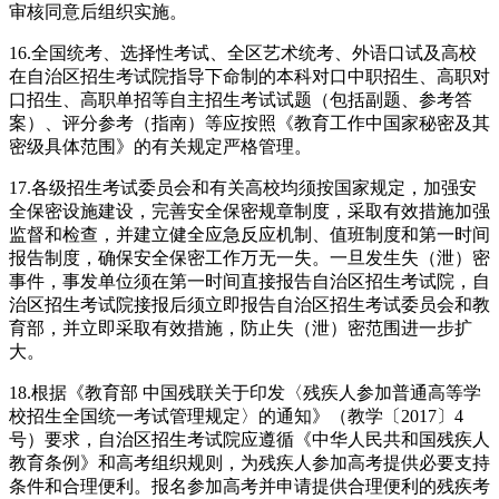
审核同意后组织实施。
16.全国统考、选择性考试、全区艺术统考、外语口试及高校
在自治区招生考试院指导下命制的本科对口中职招生、高职对
口招生、高职单招等自主招生考试试题（包括副题、参考答
案）、评分参考（指南）等应按照《教育工作中国家秘密及其
密级具体范围》的有关规定严格管理。
17.各级招生考试委员会和有关高校均须按国家规定，加强安
全保密设施建设，完善安全保密规章制度，采取有效措施加强
监督和检查，并建立健全应急反应机制、值班制度和第一时间
报告制度，确保安全保密工作万无一失。一旦发生失（泄）密
事件，事发单位须在第一时间直接报告自治区招生考试院，自
治区招生考试院接报后须立即报告自治区招生考试委员会和教
育部，并立即采取有效措施，防止失（泄）密范围进一步扩
大。
18.根据《教育部 中国残联关于印发〈残疾人参加普通高等学
校招生全国统一考试管理规定〉的通知》（教学〔2017〕4
号）要求，自治区招生考试院应遵循《中华人民共和国残疾人
教育条例》和高考组织规则，为残疾人参加高考提供必要支持
条件和合理便利。报名参加高考并申请提供合理便利的残疾考