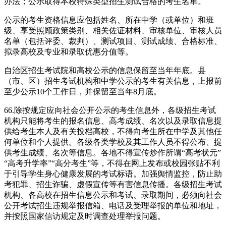
办法；公示取得本校特殊类型招生测试合格的考生名单。
公示的考生资格信息应包括姓名、所在中学（或单位）和班
级、享受照顾政策类别、相关佐证材料、审核单位、审核人员
名单（包括评委、裁判）、测试项目、测试成绩、合格标准、
拟录高校及专业和录取优惠分值等。
自治区招生考试院和高校公示的信息保留至当年年底。县
（市、区）招生考试机构和中学公示的考生有关信息，上报前
至少公示10个工作日，并保留至当年8月底。
66.除按规定应向社会公开公示的考生信息外，各级招生考试
机构只能将考生的报名信息、高考成绩、名次以及录取信息提
供给考生本人及有关投档高校，不得向考生所在中学及其他任
何单位和个人提供。各级各类学校及其工作人员不得公布、提
供考生成绩、名次等信息。各地不得宣传炒作所谓“高考状元”
“高考升学率”“高分考生”等，不得在网上发布或校园张贴不利
于引导学生身心健康发展的考试标语。加强舆情监控，防止助
考犯罪、招生诈骗、虚假宣传等有害信息传播。各级招生考试
机构、各高校在招生信息公示和考试、录取期间，必须向社会
公开考试招生违规举报信箱、电话及受理举报的单位和地址，
并按照国家信访规定及时调查处理举报问题。