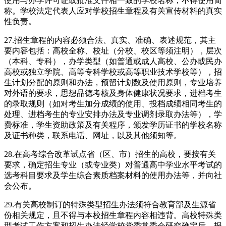
使用与办学许可证或批准文件相一致的学校名称，不得使用简
称。学校法定代表人应对学校招生章程及有关宣传材料的真实
性负责。
27.招生章程的内容必须合法、真实、准确、表述规范，其主
要内容包括：高校全称、校址（分校、校区等须注明），层次
（本科、专科），办学类型（如普通或成人高校、公办或民办
高校或独立学院、高等专科学校或高等职业技术学校等），招
生计划分配的原则和办法，预留计划数及使用原则，专业培养
对外语的要求，思想品德考核及身体健康状况要求，进档考生
的录取规则（如对考生加分成绩的使用、投档成绩相同考生的
处理、进档考生的专业安排办法及专业调剂录取办法等），学
费标准，学生资助政策及有关程序，颁发学历证书的学校名称
及证书种类，联系电话、网址，以及其他须知等。
28.在高考综合改革试点省（区、市）招生的高校，要按有关
要求，确定招生专业（或专业类）对普通高中学业水平考试的
选考科目要求及学生综合素质档案材料的使用办法等，并向社
会公布。
29.有关高校制订的特殊类型招生办法须符合教育部及生源省
份相关规定，且不得与本校招生章程内容相违背。高校特殊类
型考试工作方案和招生办法经学校党委常委会研究确定后，报