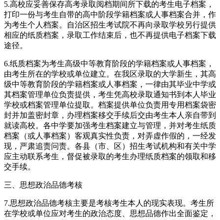
5.高校应妥善保存高考录取阅档期间所下载的考生电子档案，
打印一份与考生自带的高中阶段学籍档案或人事档案合并，作
为考生个人档案。自治区招生考试院不再向录取学校另行提供
相应的纸质档案，录取工作结束后，也不再提供电子档案下载
途径。
6.纸质档案为考生高级中等教育阶段的学籍档案或人事档案，
由考生所在的学校或单位建立。在我区录取的大学新生，其高
级中等教育阶段的学籍档案或人事档案，一律由其毕业中学或
其档案管理单位负责提供，考生凭高校录取通知书到本人毕业
学校或档案管理单位提取。档案提供单位负责用专用档案袋密
封并加盖密封章，办理档案移交手续后交由考生本人亲自带到
就读高校。各中学要加强考生档案建立与管理，并对考生纸质
档案（或人事档案）客观真实性负责，对弄虚作假的，一经发
现，严肃追责问责。各县（市、区）招生考试机构和有关中学
应主动联系考生，督促被录取的考生办理纸质档案的领取和移
交手续。
三、思想政治品德考核
7.思想政治品德考核主要是考核考生本人的现实表现。考生所
在学校或单位应对考生的政治态度、思想品德作出全面鉴定，