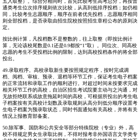
五入取整）。综合分相同时，首先比较考生高考总分，再按普
通类考生位次排序规则依次比较，从高到低排序投档；如仍相
同，比较考生志愿顺序，顺序在前者优先投档，志愿顺序相同
则全部投档，是否录取由招生院校按照招生章程公布的原则决
定。
按比例计算，凡投档数不是整数的，往上取整（即按比例计
算，无论该校尾数是0.1还是0.9都按“1”取）。同位次、同高校
志愿的考生不受投档比例的限制，达到高校投档条件的将全部
投出。
49.录取程序。高校录取新生要按照规定程序，按时完成调
档、阅档、审核、预录、退档等环节工作，保证考生电子档案
的正常流转和录取工作的顺利进行。对超过时间未按要求完成
相关环节工作的高校，自治区招生考试院要主动与之沟通，对
无故拒绝联系或故意拖延时间的高校，可根据所投出的考生电
子档案按有关高校计划数及录取规则从高分到低分顺序设置考
生电子档案为预录取状态，同时书面通知有关高校，并将有关
情况上报教育部备案。
50.除军事、国防和公共安全等部分特殊院校（专业）外，高
校不得规定男女生录取比例，不得对报考非外国语言文学类专