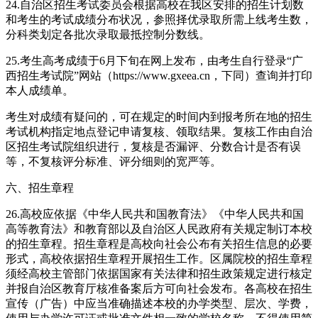
24.自治区招生考试委员会根据高校在我区安排的招生计划数
和考生的考试成绩分布状况，参照择优录取所需上线考生数，
分科类划定各批次录取最抵控制分数线。
25.考生高考成绩于6月下旬在网上发布，由考生自行登录“广
西招生考试院”网站（https://www.gxeea.cn，下同）查询并打印
本人成绩单。
考生对成绩有疑问的，可在规定的时间内到报考所在地的招生
考试机构指定地点登记申请复核、领取结果。复核工作由自治
区招生考试院组织进行，复核是否漏评、分数合计是否有误
等，不复核评分标准、评分细则的宽严等。
六、招生章程
26.高校应依据《中华人民共和国教育法》《中华人民共和国
高等教育法》和教育部以及自治区人民政府有关规定制订本校
的招生章程。招生章程是高校向社会公布有关招生信息的必要
形式，高校依据招生章程开展招生工作。区属院校的招生章程
须经高校主管部门依据国家有关法律和招生政策规定进行核定
并报自治区教育厅核准备案后方可向社会发布。各高校在招生
宣传（广告）中应当准确描述本校的办学类型、层次、学费，