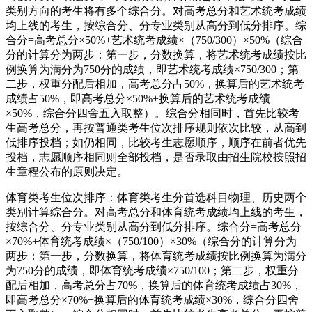
类别方向的考生将有多个综合分。对高考总分和艺术统考成绩
均上线的考生，按综合分、分专业类别从高分到低分排序。综
合分=高考总分×50%+艺术统考成绩×（750/300）×50%（综合
分的计算分为两步：第一步，分数换算，将艺术统考成绩按比
例换算为满分为750分的成绩，即艺术统考成绩×750/300；第
二步，权重分配后相加，高考总分占50%，换算后的艺术统考
成绩占50%，即高考总分×50%+换算后的艺术统考成绩
×50%，综合分四舍五入取整）。综合分相同时，首先比较考
生高考总分，再按普通类考生位次排序规则依次比较，从高到
低排序投档；如仍相同，比较考生志愿顺序，顺序在前者优先
投档，志愿顺序相同则全部投档，是否录取由招生院校按照招
生章程公布的原则决定。
体育类考生位次排序：体育类考生分首选科目物理、历史两个
类别计算综合分。对高考总分和体育统考成绩均上线的考生，
按综合分、分专业类别从高分到低分排序。综合分=高考总分
×70%+体育统考成绩×（750/100）×30%（综合分的计算分为
两步：第一步，分数换算，将体育统考成绩按比例换算为满分
为750分的成绩，即体育统考成绩×750/100；第二步，权重分
配后相加，高考总分占70%，换算后的体育统考成绩占30%，
即高考总分×70%+换算后的体育统考成绩×30%，综合分四舍