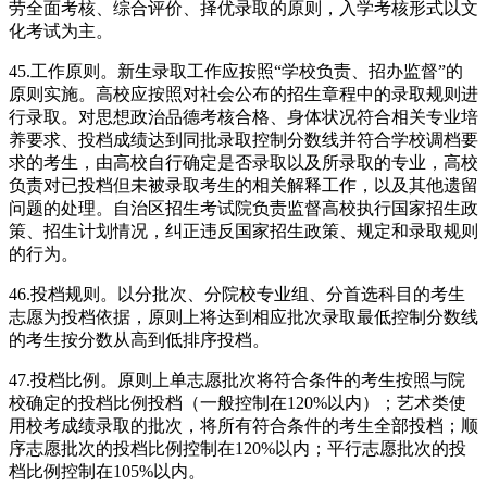
劳全面考核、综合评价、择优录取的原则，入学考核形式以文
化考试为主。
45.工作原则。新生录取工作应按照“学校负责、招办监督”的
原则实施。高校应按照对社会公布的招生章程中的录取规则进
行录取。对思想政治品德考核合格、身体状况符合相关专业培
养要求、投档成绩达到同批录取控制分数线并符合学校调档要
求的考生，由高校自行确定是否录取以及所录取的专业，高校
负责对已投档但未被录取考生的相关解释工作，以及其他遗留
问题的处理。自治区招生考试院负责监督高校执行国家招生政
策、招生计划情况，纠正违反国家招生政策、规定和录取规则
的行为。
46.投档规则。以分批次、分院校专业组、分首选科目的考生
志愿为投档依据，原则上将达到相应批次录取最低控制分数线
的考生按分数从高到低排序投档。
47.投档比例。原则上单志愿批次将符合条件的考生按照与院
校确定的投档比例投档（一般控制在120%以内）；艺术类使
用校考成绩录取的批次，将所有符合条件的考生全部投档；顺
序志愿批次的投档比例控制在120%以内；平行志愿批次的投
档比例控制在105%以内。