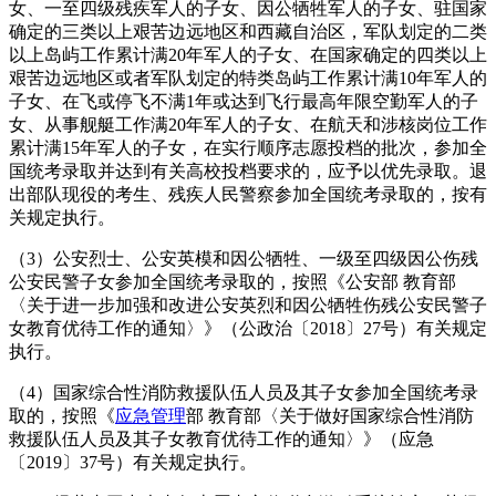
女、一至四级残疾军人的子女、因公牺牲军人的子女、驻国家
确定的三类以上艰苦边远地区和西藏自治区，军队划定的二类
以上岛屿工作累计满20年军人的子女、在国家确定的四类以上
艰苦边远地区或者军队划定的特类岛屿工作累计满10年军人的
子女、在飞或停飞不满1年或达到飞行最高年限空勤军人的子
女、从事舰艇工作满20年军人的子女、在航天和涉核岗位工作
累计满15年军人的子女，在实行顺序志愿投档的批次，参加全
国统考录取并达到有关高校投档要求的，应予以优先录取。退
出部队现役的考生、残疾人民警察参加全国统考录取的，按有
关规定执行。
（3）公安烈士、公安英模和因公牺牲、一级至四级因公伤残
公安民警子女参加全国统考录取的，按照《公安部 教育部
〈关于进一步加强和改进公安英烈和因公牺牲伤残公安民警子
女教育优待工作的通知〉》（公政治〔2018〕27号）有关规定
执行。
（4）国家综合性消防救援队伍人员及其子女参加全国统考录
取的，按照《
应急管理
部 教育部〈关于做好国家综合性消防
救援队伍人员及其子女教育优待工作的通知〉》（应急
〔2019〕37号）有关规定执行。