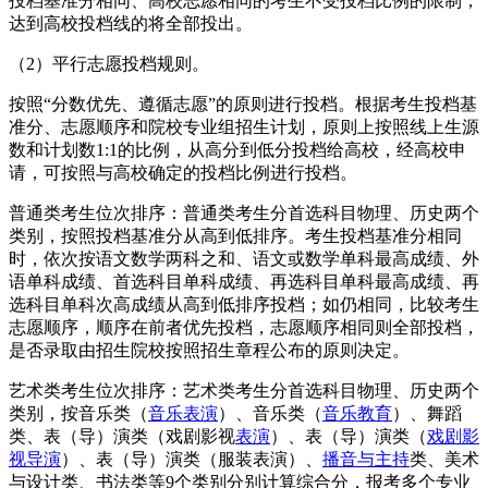
投档基准分相同、高校志愿相同的考生不受投档比例的限制，
达到高校投档线的将全部投出。
（2）平行志愿投档规则。
按照“分数优先、遵循志愿”的原则进行投档。根据考生投档基
准分、志愿顺序和院校专业组招生计划，原则上按照线上生源
数和计划数1:1的比例，从高分到低分投档给高校，经高校申
请，可按照与高校确定的投档比例进行投档。
普通类考生位次排序：普通类考生分首选科目物理、历史两个
类别，按照投档基准分从高到低排序。考生投档基准分相同
时，依次按语文数学两科之和、语文或数学单科最高成绩、外
语单科成绩、首选科目单科成绩、再选科目单科最高成绩、再
选科目单科次高成绩从高到低排序投档；如仍相同，比较考生
志愿顺序，顺序在前者优先投档，志愿顺序相同则全部投档，
是否录取由招生院校按照招生章程公布的原则决定。
艺术类考生位次排序：艺术类考生分首选科目物理、历史两个
类别，按音乐类（
音乐表演
）、音乐类（
音乐教育
）、舞蹈
类、表（导）演类（戏剧影视
表演
）、表（导）演类（
戏剧影
视导演
）、表（导）演类（服装表演）、
播音与主持
类、美术
与设计类、书法类等9个类别分别计算综合分，报考多个专业