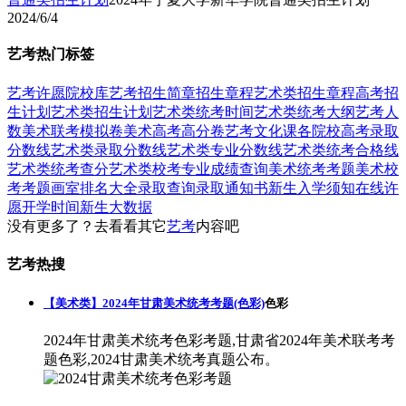
2024/6/4
艺考热门标签
艺考
许愿
院校库
艺考招生简章
招生章程
艺术类招生章程
高考招
生计划
艺术类招生计划
艺术类统考时间
艺术类统考大纲
艺考人
数
美术联考模拟卷
美术高考高分卷
艺考文化课
各院校高考录取
分数线
艺术类录取分数线
艺术类专业分数线
艺术类统考合格线
艺术类统考查分
艺术类校考专业成绩查询
美术统考考题
美术校
考考题
画室排名大全
录取查询
录取通知书
新生入学须知
在线许
愿
开学时间
新生大数据
没有更多了？去看看其它
艺考
内容吧
艺考热搜
【美术类】2024年甘肃美术统考考题(色彩)
色彩
2024年甘肃美术统考色彩考题,甘肃省2024年美术联考考
题色彩,2024甘肃美术统考真题公布。