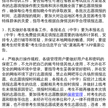
指导和培训工作，要告知考生可通过省教育考试院官方渠道发
布的志愿填报操作图文指南和演示视频全面了解志愿填报操
作，确保每位考生都知晓今年的录取政策、各批次志愿填报的
时间、志愿填报的规则，要加大对边远地区考生及贫困考生等
特殊群体的关爱，指导考生根据自身情况科学合理填报志愿。
3．扎实做好各项准备工作。各报名点（中学）要为本报名点
（中学）考生免费提供满足填报志愿需要的场地和计算机，安
排专人进行辅导和答疑，并保证本地网络的畅通。同时，要提
醒考生经常查看“考生综合信息平台”或“潇湘高考”APP最新公
告。
4．严格执行操作规程。各级管理用户要做好用户名和密码的
保密工作，不允许把自己的账号转借其他人使用，不允许在不
安全的网络环境中登录。要指导考生妥善保管好密码，并在安
全的网络环境下进行志愿填报，禁止在网吧等公共场所填报志
愿。在志愿填报时间截止前，各报名点（中学）应统计上线未
填报志愿考生的信息，提醒相关考生按时填报，并做好上线考
生未填报原因登记。填报时间截止后，考生不能再修改本次填
报的志愿信息。要加强考生志愿数据的
保密管理
，对考生的志
愿和联络等信息，未经许可任何单位和个人一律不得擅自对外
泄漏，也不得替考生填报志愿或更改考生志愿信息，违者，将