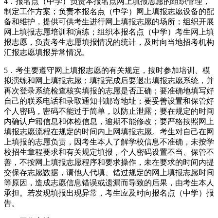
4．报名点（中学）负责本报名点网上填报志愿的组织管理，
制定工作方案；负责本报名点（中学）网上填报志愿设备的配
备和维护，提供可供考生进行网上填报志愿的场所；组织开展
网上填报志愿培训和演练；组织本报名点（中学）考生网上填
报志愿，负责考生志愿填报情况的统计，及时向当地招考机构
汇报志愿填报异常情况。
5．考生要遵守网上填报志愿的有关规定，按时参加培训、模
拟演练和网上填报志愿；填报完成后要退出填报志愿系统，并
再次登录系统检查核实填报的志愿是否正确；要准确地填写好
自己的联系电话和录取通知书邮寄地址；要妥善设置和保管好
个人密码，密码不能过于简单，以防止泄露；要在规定的时间
内确认户籍信息和体检信息，逾期不能修改；要严格按照网上
填报志愿流程在规定的时间内上网填报志愿。考生对自己在网
上填报的志愿负责，因考生本人了解学校信息不准确，未按学
校招生章程要求和有关规定填报，个人密码设置不当、保管不
善，不按网上填报志愿程序和要求操作，未在要求的时间内提
交保存志愿数据，请他人代填、错过规定的网上填报志愿时间
等原因，造成志愿信息错误或遗漏而导致的后果，由考生本人
承担。若发现填报出现异常，考生应及时向报名点（中学）报
告。