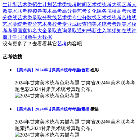
生计划
艺术类招生计划
艺术类统考时间
艺术类统考大纲
艺考人
数
美术联考模拟卷
美术高考高分卷
艺考文化课
各院校高考录取
分数线
艺术类录取分数线
艺术类专业分数线
艺术类统考合格线
艺术类统考查分
艺术类校考专业成绩查询
美术统考考题
美术校
考考题
画室排名大全
录取查询
录取通知书
新生入学须知
在线许
愿
开学时间
新生大数据
没有更多了？去看看其它
艺考
内容吧
艺考热搜
【美术类】2024年甘肃美术统考考题(色彩)
色彩
2024年甘肃美术统考色彩考题,甘肃省2024年美术联考考
题色彩,2024甘肃美术统考真题公布。
【美术类】2024年甘肃美术统考考题(素描)
素描
2024年甘肃美术统考素描考题,甘肃省2024年美术联考考
题素描,2024甘肃美术统考真题公布。