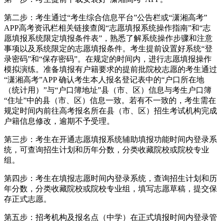
第二步：考生通过“考生综合信息平台”公告栏或“潇湘高考”
APP高考资讯栏相关链接查阅“志愿填报系统操作指南”和“志
愿填报系统限定填报条件表”，熟悉了解系统操作步骤和注意
事项以及系统限定的志愿填报条件。考生提前设置好系统“登
录密码”和“保存密码”。在规定的时间内，进行志愿填报操作
模拟演练。准备填报有户籍要求的提前批院校志愿的考生通过
“潇湘高考”APP 确认考生本人报名登记表中的“户口所在地
（统计用）”与“户口簿地址”县（市、区）信息与考生户口簿
“住址”中的县（市、区）信息一致。若有不一致的，考生需在
规定时间内前往高考报名所在县（市、区）招生考试机构完成
户籍信息修改，逾期不予受理。
第三步：考生在开通志愿填报系统辅助填报功能时间内登录系
统，可查询招生计划和历年分数，分类收藏院校或院校专业
组。
第四步：考生在填报志愿时间内登录系统，查询招生计划和历
年分数，分类收藏院校或院校专业组，填写志愿草稿，提交保
存正式志愿。
第五步：招考机构及报名点（中学）在正式填报时间内登录管