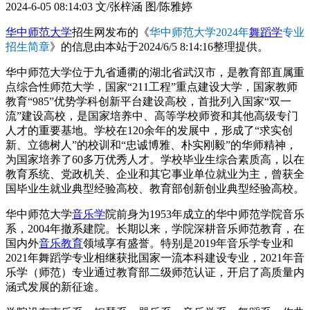
2024-6-05 08:14:03
文/张梓涵 图/陈雅婷
华中师范大学
招生网发布的《
华中师范大学2024年
舞蹈学
专业
招生简章
》的信息由本站于2024/6/5 8:14:16整理提供。
华中师范大学位于九省通衢的湖北省武汉市，是教育部直属重
点综合性师范大学，国家“211工程”重点建设大学，国家教师
教育“985”优势学科创新平台建设高校，首批列入国家“双一
流”建设高校，是国家培养中、高等学校师资和其他高级专门
人才的重要基地。学校在120余年的发展中，形成了“求实创
新、立德树人”的校训和“忠诚博雅、朴实刚毅”的华师精神，
为国家培养了60多万优秀人才。学校毕业生综合素质高，以在
教育系统、党政机关、企业和其它事业单位就业为主，曾获全
国毕业生就业典型经验高校、教育部创新创业典型经验高校。
华中师范大学
音乐学
院前身为1953年成立的华中师范学院音乐
系，2004年撤系建院。长期以来，学院深耕音乐师范教育，在
国内外
音乐教育
领域享有盛誉。特别是2019年音乐学专业和
2021年舞蹈学专业相继获批国家一流本科建设专业，2021年音
乐学（师范）专业通过教育部二级师范认证，开启了高质量内
涵式发展的新征途。