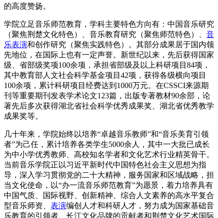
的高度赞扬。
学院立足音乐师范教育，学科主要特色方向有：中国音乐研究
（聚焦荆楚文化特色）、音乐教育研究（聚焦师范特色）、
音
乐表演
和创作研究（聚焦实践特色）。其部分成果居于国内领
先地位，在国际上也有一定声誉。新世纪以来，先后获得国家
级、省部级奖项100余项，承担省部级及以上科研项目84项，
其中教育部人文社会科学基金项目42项，获得各级横向项目
100余项，累计科研项目经费达到1000万元。在CSSCI来源期
刊等重要期刊发表学术论文123篇，出版专著教材90余部，论
著先后多次获得湖北省社会科学优秀成果奖、湖北省优秀教学
成果奖等。
几十年来，学院始终以培养“卓越音乐教师”和“音乐美育引领
者”为己任，累计培养各类学生5000余人，其中一大批已成长
为中小学优秀教师、高校知名学者和文化艺术行业精英骨干。
当前音乐学院正以习近平新时代中国特色社会主义思想为指
导，深入学习贯彻党的二十大精神，服务国家和区域战略，担
当文化使命，以“办一流音乐师范教育”为愿景，着力培养具有
中国气质、国际视野、创新精神、综合人文素养的高水平复合
型音乐师资、
表演
编创人才和科研人才，努力成为国家基础音
乐教育的引领者、长江文化品牌的贡献者和荆楚文化艺术国际