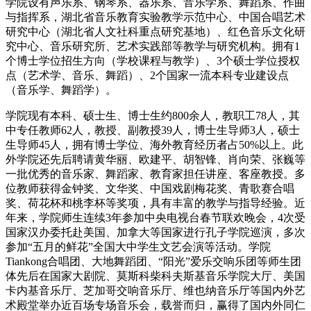
学院设有声乐系、钢琴系、器乐系、音乐学系、舞蹈系、作曲
与指挥系，湖北省音乐教育实验教学示范中心、中国合唱艺术
研究中心（湖北省人文社科重点研究基地）、红色音乐文化研
究中心、音乐研究所、艺术实践部等教学与研究机构。拥有1
个博士学位招生方向（学校课程与教学）、3个硕士学位授权
点（艺术学、音乐、舞蹈）、2个国家一流本科专业建设点
（音乐学、舞蹈学）。
学院现有本科、硕士生、博士生约800余人，教职工78人，其
中专任教师62人，教授、副教授39人，博士生导师3人，硕士
生导师45人，拥有博士学位、海外教育经历者占50%以上。此
外学院还先后聘请黄华丽、欧建平、胡智锋、肖向荣、张巍等
一批优秀的音乐家、舞蹈家、教育家担任讲座、客座教授。多
位教师获得金钟奖、文华奖、中国戏剧梅花奖、青歌赛合唱
奖、荷花杯和桃李杯等奖项，具有丰富的教学与指导经验。近
年来，学院师生连续3年参加中央电视台春节联欢晚会，4次受
国家汉办委托赴美国、加拿大等国家进行孔子学院巡演，多次
参加“五月的鲜花”全国大中学生文艺会演等活动。学院
Tiankong合唱团、大地舞蹈团、“阳光”爱乐交响乐团等师生团
体先后在国家大剧院、莫斯科柴科夫斯基音乐学院大厅、美国
卡内基音乐厅、芝加哥交响音乐厅、维也纳音乐厅等国内外艺
术殿堂举办近百场专场音乐会，载誉而归，赢得了国内外同仁