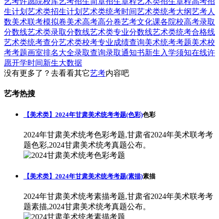
艺考
许愿
院校库
艺考招生简章
招生章程
艺术类招生章程
高考招
生计划
艺术类招生计划
艺术类统考时间
艺术类统考大纲
艺考人
数
美术联考模拟卷
美术高考高分卷
艺考文化课
各院校高考录取
分数线
艺术类录取分数线
艺术类专业分数线
艺术类统考合格线
艺术类统考查分
艺术类校考专业成绩查询
美术统考考题
美术校
考考题
画室排名大全
录取查询
录取通知书
新生入学须知
在线许
愿
开学时间
新生大数据
没有更多了？去看看其它
艺考
内容吧
艺考热搜
【美术类】2024年甘肃美术统考考题(色彩)
色彩
2024年甘肃美术统考色彩考题,甘肃省2024年美术联考考
题色彩,2024甘肃美术统考真题公布。
【美术类】2024年甘肃美术统考考题(素描)
素描
2024年甘肃美术统考素描考题,甘肃省2024年美术联考考
题素描,2024甘肃美术统考真题公布。