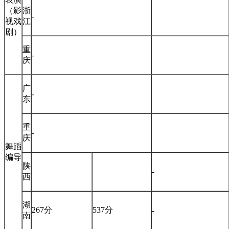
（影
浙
-
视戏
江
剧）
重
-
庆
广
-
东
重
-
庆
舞蹈
编导
陕
-
西
湖
267分
537分
-
南