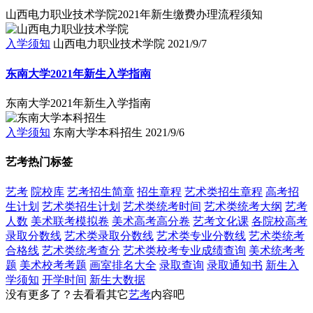
山西电力职业技术学院2021年新生缴费办理流程须知
入学须知
山西电力职业技术学院
2021/9/7
东南大学2021年新生入学指南
东南大学2021年新生入学指南
入学须知
东南大学本科招生
2021/9/6
艺考热门标签
艺考
院校库
艺考招生简章
招生章程
艺术类招生章程
高考招
生计划
艺术类招生计划
艺术类统考时间
艺术类统考大纲
艺考
人数
美术联考模拟卷
美术高考高分卷
艺考文化课
各院校高考
录取分数线
艺术类录取分数线
艺术类专业分数线
艺术类统考
合格线
艺术类统考查分
艺术类校考专业成绩查询
美术统考考
题
美术校考考题
画室排名大全
录取查询
录取通知书
新生入
学须知
开学时间
新生大数据
没有更多了？去看看其它
艺考
内容吧