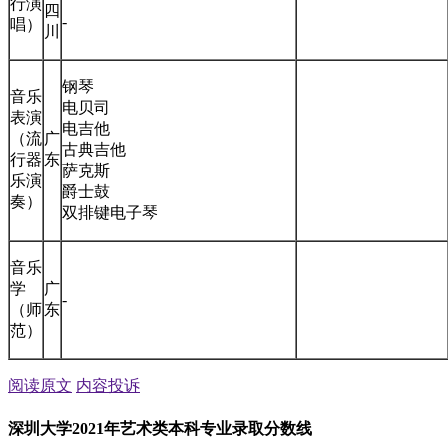
行演
四
-
唱）
川
钢琴
音乐
电贝司
表演
电吉他
（流
广
古典吉他
行器
东
萨克斯
乐演
爵士鼓
奏）
双排键电子琴
音乐
学
广
-
（师
东
范）
阅读原文
内容投诉
深圳大学2021年艺术类本科专业录取分数线