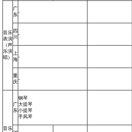
广
-
东
四
音乐
-
川
表演
（声
乐演
上
-
唱）
海
重
-
庆
钢琴
广
大提琴
东
小提琴
手风琴
音乐