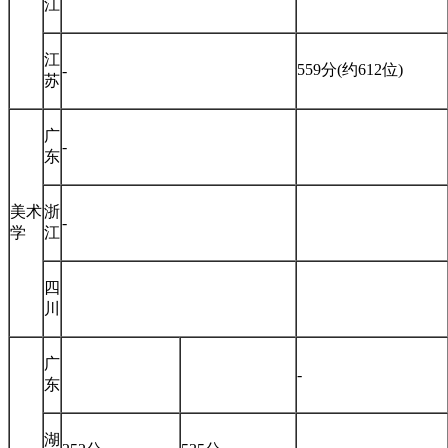
江
江
559分(约612位)
-
苏
广
-
东
美术
浙
-
学
江
四
川
广
-
东
湖