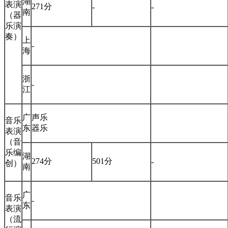
湖
表演
271分
-
-
南
（器
乐演
奏）
上
-
海
浙
-
江
广
声乐
音乐
东
器乐
表演
（音
乐编
湖
274分
501分
-
创）
南
广
音乐
-
东
表演
（流