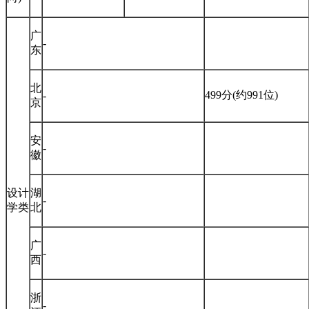
广
-
东
北
499分(约991位)
-
京
安
-
徽
设计
湖
-
学类
北
广
-
西
浙
-