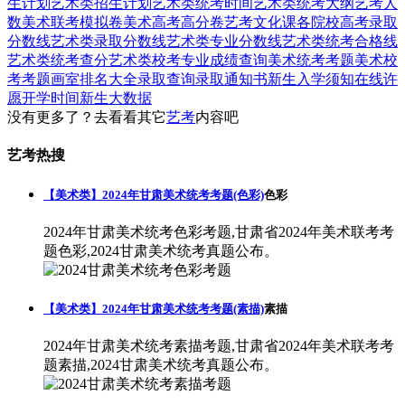
生计划
艺术类招生计划
艺术类统考时间
艺术类统考大纲
艺考人
数
美术联考模拟卷
美术高考高分卷
艺考文化课
各院校高考录取
分数线
艺术类录取分数线
艺术类专业分数线
艺术类统考合格线
艺术类统考查分
艺术类校考专业成绩查询
美术统考考题
美术校
考考题
画室排名大全
录取查询
录取通知书
新生入学须知
在线许
愿
开学时间
新生大数据
没有更多了？去看看其它
艺考
内容吧
艺考热搜
【美术类】2024年甘肃美术统考考题(色彩)
色彩
2024年甘肃美术统考色彩考题,甘肃省2024年美术联考考
题色彩,2024甘肃美术统考真题公布。
【美术类】2024年甘肃美术统考考题(素描)
素描
2024年甘肃美术统考素描考题,甘肃省2024年美术联考考
题素描,2024甘肃美术统考真题公布。