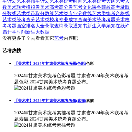
生计划
艺术类招生计划
艺术类统考时间
艺术类统考大纲
艺考人
数
美术联考模拟卷
美术高考高分卷
艺考文化课
各院校高考录取
分数线
艺术类录取分数线
艺术类专业分数线
艺术类统考合格线
艺术类统考查分
艺术类校考专业成绩查询
美术统考考题
美术校
考考题
画室排名大全
录取查询
录取通知书
新生入学须知
在线许
愿
开学时间
新生大数据
没有更多了？去看看其它
艺考
内容吧
艺考热搜
【美术类】2024年甘肃美术统考考题(色彩)
色彩
2024年甘肃美术统考色彩考题,甘肃省2024年美术联考考
题色彩,2024甘肃美术统考真题公布。
【美术类】2024年甘肃美术统考考题(素描)
素描
2024年甘肃美术统考素描考题,甘肃省2024年美术联考考
题素描,2024甘肃美术统考真题公布。