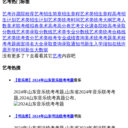
艺考热门标签
艺考
许愿
院校库
艺考招生简章
招生章程
艺术类招生章程
高考招
生计划
艺术类招生计划
艺术类统考时间
艺术类统考大纲
艺考人
数
美术联考模拟卷
美术高考高分卷
艺考文化课
各院校高考录取
分数线
艺术类录取分数线
艺术类专业分数线
艺术类统考合格线
艺术类统考查分
艺术类校考专业成绩查询
美术统考考题
美术校
考考题
画室排名大全
录取查询
录取通知书
新生入学须知
在线许
愿
开学时间
新生大数据
没有更多了？去看看其它
艺考
内容吧
艺考热搜
【音乐类】2024年山东音乐统考考题
音乐
2024年山东音乐统考考题,山东省2024年音乐联考考
题,2024山东音乐统考真题公布。
【书法类】2024年山东书法统考考题
书法
2024年山东书法统考考题,山东省2024年书法联考考