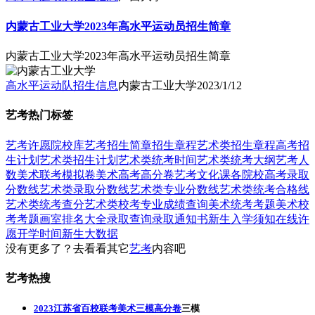
内蒙古工业大学2023年高水平运动员招生简章
内蒙古工业大学2023年高水平运动员招生简章
高水平运动队招生信息
内蒙古工业大学
2023/1/12
艺考热门标签
艺考
许愿
院校库
艺考招生简章
招生章程
艺术类招生章程
高考招
生计划
艺术类招生计划
艺术类统考时间
艺术类统考大纲
艺考人
数
美术联考模拟卷
美术高考高分卷
艺考文化课
各院校高考录取
分数线
艺术类录取分数线
艺术类专业分数线
艺术类统考合格线
艺术类统考查分
艺术类校考专业成绩查询
美术统考考题
美术校
考考题
画室排名大全
录取查询
录取通知书
新生入学须知
在线许
愿
开学时间
新生大数据
没有更多了？去看看其它
艺考
内容吧
艺考热搜
2023江苏省百校联考美术三模高分卷
三模