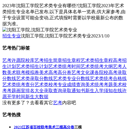
2023年沈阳工学院艺术类专业有哪些?沈阳工学院2023年艺术
类招生专业名单已发布,以下是具体名单一览表,供大家参考,由
于专业设置可能会变动,正式填报时需要以学校最新公布的数
据为准。
招生专业
沈阳工学院,沈阳工学院艺术类专业
2023/1/10
艺考热门标签
艺考
许愿
院校库
艺考招生简章
招生章程
艺术类招生章程
高考招
生计划
艺术类招生计划
艺术类统考时间
艺术类统考大纲
艺考人
数
美术联考模拟卷
美术高考高分卷
艺考文化课
各院校高考录取
分数线
艺术类录取分数线
艺术类专业分数线
艺术类统考合格线
艺术类统考查分
艺术类校考专业成绩查询
美术统考考题
美术校
考考题
画室排名大全
录取查询
录取通知书
新生入学须知
在线许
愿
开学时间
新生大数据
没有更多了？去看看其它
艺考
内容吧
艺考热搜
2023江苏省百校联考美术三模高分卷
三模