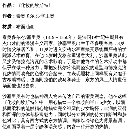
作品：
《化妆的埃斯特》
作者：
泰奥多尔·沙塞里奥
材质：
布面油画
泰奥多尔·沙塞里奥（1819－1856年）是法国19世纪中期具有
杰出才能的浪漫主义画家。沙塞里奥出生于圣多明各岛，3岁
时随父移居巴黎，11岁时进入安格尔画室接受系统而严格的学
院派艺术教育。在他15岁时安格尔重返意大利，沙塞里奥从此
又接受德拉克洛瓦的艺术影响，于是在他终生的艺术活动中都
似乎在做一种努力，即把安格尔冷漠而坚实的造型与德拉克洛
瓦热情而响亮的色彩结合起来。在表现题材上同样既有兴趣于
古希腊神话，也画阿拉伯的骏马和骑士，东方的风土人情世俗
场面他也很喜欢。
沙塞里奥有时也借神话人物来传达自己的审美观念。他在这幅
《化妆的埃斯特》中，用心描绘一个梳妆的半Luo少女，以细
腻而柔和的笔触精心地描绘完全袒露的少女胸怀，丰润的双臂
和圆浑的身体都极富魅力，同时以分立两侧的侍女作陪衬和肤
色对比，具有西方式的东方情调。画家以冷绿色为背景基调，
使画面罩着一层宁静和谐美感，内含一种开放的热情。