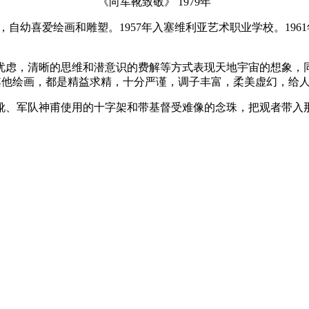
《向军靴致敬》 1979年
，自幼喜爱绘画和雕塑。1957年入塞维利亚艺术职业学校。196
忧虑，清晰的思维和潜意识的费解等方式表现天地宇宙的想象，
其他绘画，都是精益求精，十分严谨，调子丰富，柔美虚幻，给
军靴、军队神甫使用的十字架和带基督受难像的念珠，把观者带