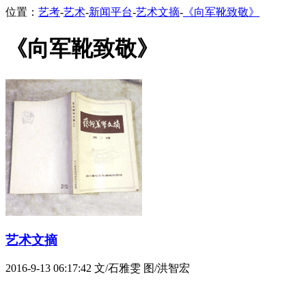
位置：
艺考
-
艺术
-
新闻平台
-
艺术文摘
-
《向军靴致敬》
《向军靴致敬》
艺术文摘
2016-9-13 06:17:42
文/石雅雯 图/洪智宏