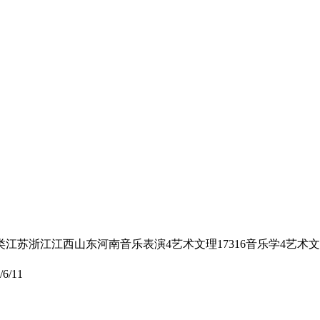
苏浙江江西山东河南音乐表演4艺术文理17316音乐学4艺术文理
/6/11