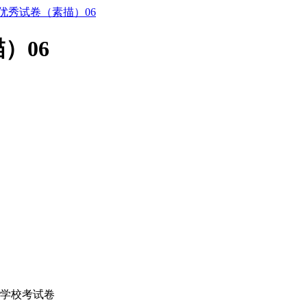
学优秀试卷（素描）06
）06