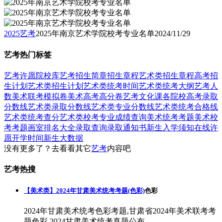
2025艺考
2025年南京艺术学院校考专业名单
2024/11/29
艺考热门标签
艺考
许愿
院校库
艺考招生简章
招生章程
艺术类招生章程
高考招
生计划
艺术类招生计划
艺术类统考时间
艺术类统考大纲
艺考人
数
美术联考模拟卷
美术高考高分卷
艺考文化课
各院校高考录取
分数线
艺术类录取分数线
艺术类专业分数线
艺术类统考合格线
艺术类统考查分
艺术类校考专业成绩查询
美术统考考题
美术校
考考题
画室排名大全
录取查询
录取通知书
新生入学须知
在线许
愿
开学时间
新生大数据
没有更多了？去看看其它
艺考
内容吧
艺考热搜
【美术类】2024年甘肃美术统考考题(色彩)
色彩
2024年甘肃美术统考色彩考题,甘肃省2024年美术联考考
题色彩,2024甘肃美术统考真题公布。