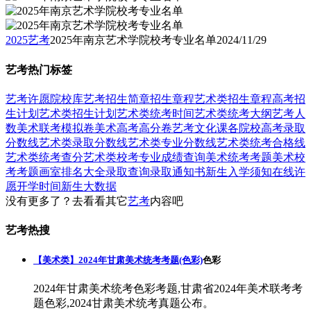
2025艺考
2025年南京艺术学院校考专业名单
2024/11/29
艺考热门标签
艺考
许愿
院校库
艺考招生简章
招生章程
艺术类招生章程
高考招
生计划
艺术类招生计划
艺术类统考时间
艺术类统考大纲
艺考人
数
美术联考模拟卷
美术高考高分卷
艺考文化课
各院校高考录取
分数线
艺术类录取分数线
艺术类专业分数线
艺术类统考合格线
艺术类统考查分
艺术类校考专业成绩查询
美术统考考题
美术校
考考题
画室排名大全
录取查询
录取通知书
新生入学须知
在线许
愿
开学时间
新生大数据
没有更多了？去看看其它
艺考
内容吧
艺考热搜
【美术类】2024年甘肃美术统考考题(色彩)
色彩
2024年甘肃美术统考色彩考题,甘肃省2024年美术联考考
题色彩,2024甘肃美术统考真题公布。