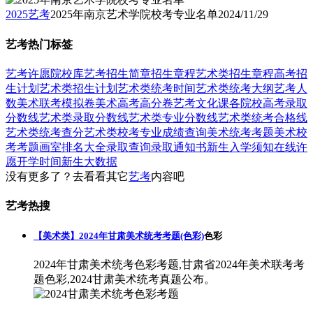
2025艺考
2025年南京艺术学院校考专业名单
2024/11/29
艺考热门标签
艺考
许愿
院校库
艺考招生简章
招生章程
艺术类招生章程
高考招
生计划
艺术类招生计划
艺术类统考时间
艺术类统考大纲
艺考人
数
美术联考模拟卷
美术高考高分卷
艺考文化课
各院校高考录取
分数线
艺术类录取分数线
艺术类专业分数线
艺术类统考合格线
艺术类统考查分
艺术类校考专业成绩查询
美术统考考题
美术校
考考题
画室排名大全
录取查询
录取通知书
新生入学须知
在线许
愿
开学时间
新生大数据
没有更多了？去看看其它
艺考
内容吧
艺考热搜
【美术类】2024年甘肃美术统考考题(色彩)
色彩
2024年甘肃美术统考色彩考题,甘肃省2024年美术联考考
题色彩,2024甘肃美术统考真题公布。