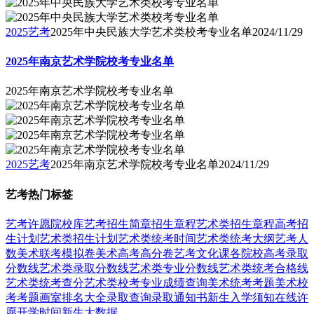
2025艺考
2025年中央民族大学艺术类校考专业名单
2024/11/29
2025年南京艺术学院校考专业名单
2025年南京艺术学院校考专业名单
2025艺考
2025年南京艺术学院校考专业名单
2024/11/29
艺考热门标签
艺考
许愿
院校库
艺考招生简章
招生章程
艺术类招生章程
高考招
生计划
艺术类招生计划
艺术类统考时间
艺术类统考大纲
艺考人
数
美术联考模拟卷
美术高考高分卷
艺考文化课
各院校高考录取
分数线
艺术类录取分数线
艺术类专业分数线
艺术类统考合格线
艺术类统考查分
艺术类校考专业成绩查询
美术统考考题
美术校
考考题
画室排名大全
录取查询
录取通知书
新生入学须知
在线许
愿
开学时间
新生大数据