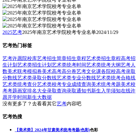
2025艺考
2025年南京艺术学院校考专业名单
2024/11/29
艺考热门标签
艺考
许愿
院校库
艺考招生简章
招生章程
艺术类招生章程
高考招
生计划
艺术类招生计划
艺术类统考时间
艺术类统考大纲
艺考人
数
美术联考模拟卷
美术高考高分卷
艺考文化课
各院校高考录取
分数线
艺术类录取分数线
艺术类专业分数线
艺术类统考合格线
艺术类统考查分
艺术类校考专业成绩查询
美术统考考题
美术校
考考题
画室排名大全
录取查询
录取通知书
新生入学须知
在线许
愿
开学时间
新生大数据
没有更多了？去看看其它
艺考
内容吧
艺考热搜
【美术类】2024年甘肃美术统考考题(色彩)
色彩